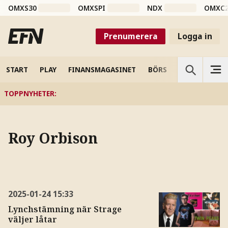
OMXS30
OMXSPI
NDX
OMXC
Prenumerera
Logga in
START
PLAY
FINANSMAGASINET
BÖRS
VETENSKAP
TOPPNYHETER
:
Roy Orbison
2025-01-24
15:33
Lynchstämning när Strage
väljer låtar