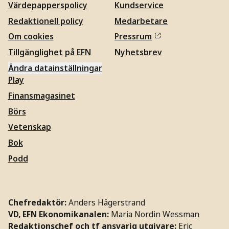
Värdepapperspolicy
Kundservice
Redaktionell policy
Medarbetare
Om cookies
Pressrum
Tillgänglighet på EFN
Nyhetsbrev
Ändra datainställningar
Play
Finansmagasinet
Börs
Vetenskap
Bok
Podd
Chefredaktör:
Anders Hägerstrand
VD, EFN Ekonomikanalen:
Maria Nordin Wessman
Redaktionschef och tf ansvarig utgivare:
Eric