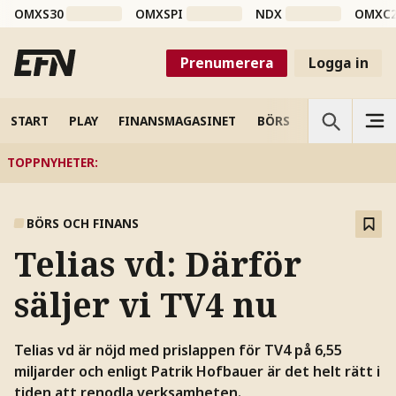
OMXS30
OMXSPI
NDX
OMXC
Prenumerera
Logga in
START
PLAY
FINANSMAGASINET
BÖRS
VETENSKAP
TOPPNYHETER
:
BÖRS OCH FINANS
Telias vd: Därför
säljer vi TV4 nu
Telias vd är nöjd med prislappen för TV4 på 6,55
miljarder och enligt Patrik Hofbauer är det helt rätt i
tiden att renodla verksamheten.