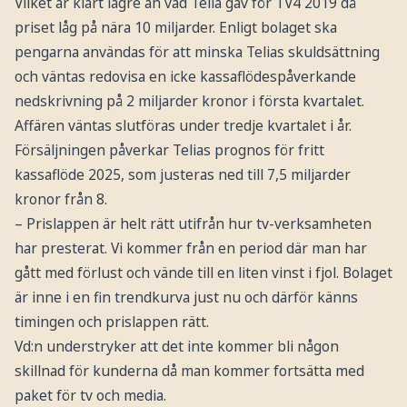
Vilket är klart lägre än vad Telia gav för TV4 2019 då
priset låg på nära 10 miljarder. Enligt bolaget ska
pengarna användas för att minska Telias skuldsättning
och väntas redovisa en icke kassaflödespåverkande
nedskrivning på 2 miljarder kronor i första kvartalet.
Affären väntas slutföras under tredje kvartalet i år.
Försäljningen påverkar Telias prognos för fritt
kassaflöde 2025, som justeras ned till 7,5 miljarder
kronor från 8.
– Prislappen är helt rätt utifrån hur tv-verksamheten
har presterat. Vi kommer från en period där man har
gått med förlust och vände till en liten vinst i fjol. Bolaget
är inne i en fin trendkurva just nu och därför känns
timingen och prislappen rätt.
Vd:n understryker att det inte kommer bli någon
skillnad för kunderna då man kommer fortsätta med
paket för tv och media.