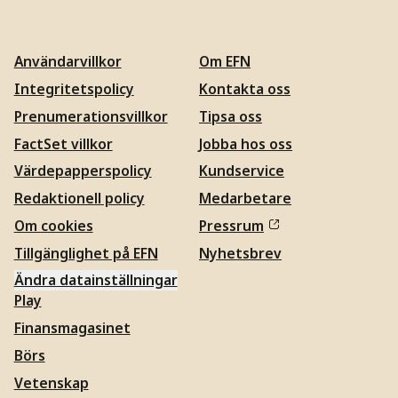
Användarvillkor
Om EFN
Integritetspolicy
Kontakta oss
Prenumerationsvillkor
Tipsa oss
FactSet villkor
Jobba hos oss
Värdepapperspolicy
Kundservice
Redaktionell policy
Medarbetare
Om cookies
Pressrum
Tillgänglighet på EFN
Nyhetsbrev
Ändra datainställningar
Play
Finansmagasinet
Börs
Vetenskap