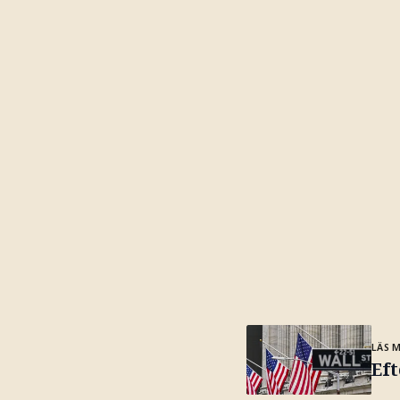
LÄS 
Eft