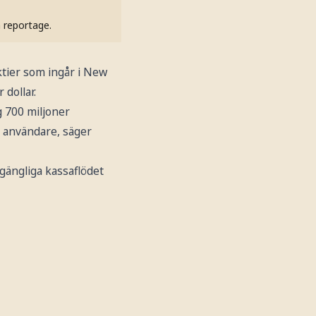
h reportage.
ktier som ingår i New
dollar.
g 700 miljoner
 användare, säger
lgängliga kassaflödet