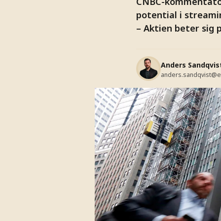
CNBC-kommentatorn
potential i streami
– Aktien beter sig 
Anders Sandqvis
anders.sandqvist@e