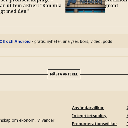
r ut fem aktier: ”Kan vila
grönt
ggt med den”
iOS och Android
- gratis: nyheter, analyser, börs, video, podd
NÄSTA ARTIKEL
Användarvillkor
Integritetspolicy
unskap om ekonomi. Vi vänder
Prenumerationsvillkor