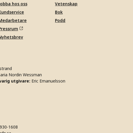
Jobba hos oss
Vetenskap
Kundservice
Bok
Medarbetare
Podd
Pressrum
Nyhetsbrev
strand
aria Nordin Wessman
arig utgivare:
Eric Emanuelsson
930-1608