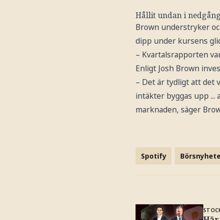
Hållit undan i nedgån
Brown understryker ock
dipp under kursens gli
– Kvartalsrapporten va
Enligt Josh Brown inves
– Det är tydligt att det
intäkter byggas upp ...
marknaden, säger Brow
Spotify
Börsnyhete
STOC
Här 