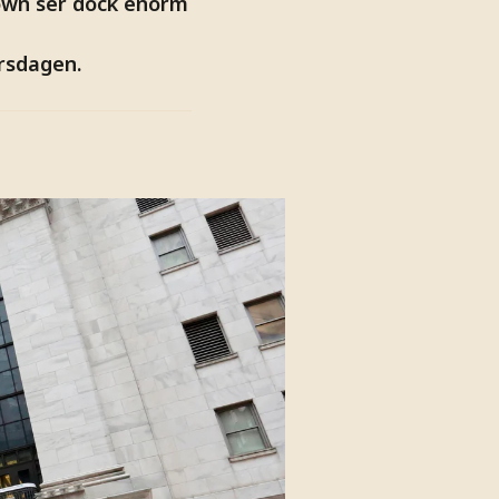
wn ser dock enorm
orsdagen.