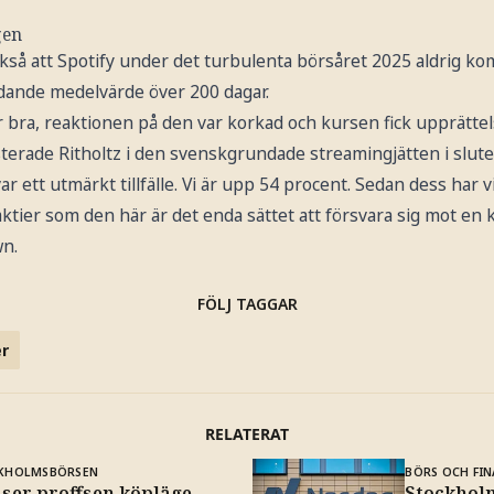
gen
så att Spotify under det turbulenta börsåret 2025 aldrig ko
dande medelvärde över 200 dagar.
r bra, reaktionen på den var korkad och kursen fick upprätte
terade Ritholtz i den svenskgrundade streamingjätten i slutet 
 var ett utmärkt tillfälle. Vi är upp 54 procent. Sedan dess ha
 aktier som den här är det enda sättet att försvara sig mot en
n.
FÖLJ TAGGAR
r
RELATERAT
KHOLMSBÖRSEN
BÖRS OCH FIN
ser proffsen köpläge –
Stockholm