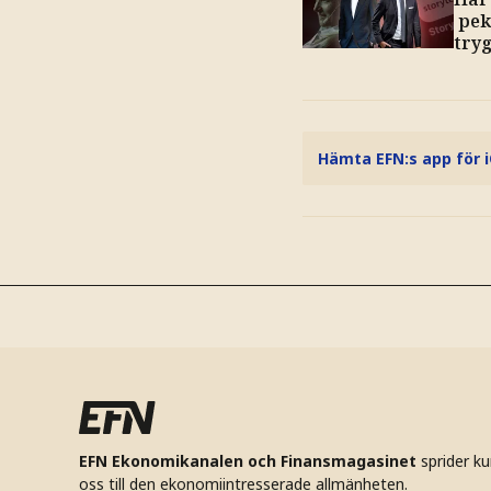
peka
try
Hämta EFN:s app för 
EFN Ekonomikanalen och Finansmagasinet
sprider k
oss till den ekonomiintresserade allmänheten.