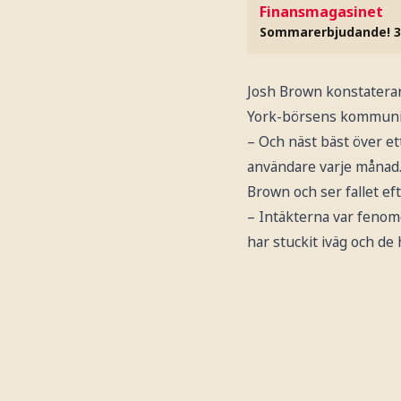
Finansmagasinet
Sommarerbjudande! 3
Josh Brown konstaterar 
York-börsens kommunika
– Och näst bäst över et
användare varje månad.
Brown och ser fallet ef
– Intäkterna var fenome
har stuckit iväg och d