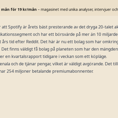
 mån för 19 kr/mån
– magasinet med unika analyser, intervjuer oc
att Spotify är årets bäst presterande av det dryga 20-talet a
tionssegment och har ett börsvärde på mer än 10 miljarder 
t års tid efter Reddit. Det här är nu ett bolag som har omkrin
 Det finns väldigt få bolag på planeten som har den mängden
ter en kvartalsrapport tidigare i veckan som ett köpläge.
nala och de tjänar pengar, vilket är väldigt avgörande. Det til
e har 254 miljoner betalande premiumabonnenter.