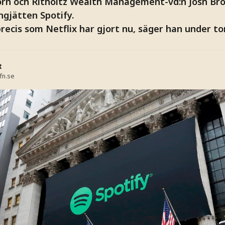
 och Ritholtz Wealth Management-vd:n Josh Bro
ngjätten Spotify.
precis som Netflix har gjort nu, säger han under t
t
fn.se