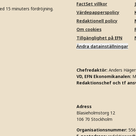
FactSet villkor
ed 15 minuters fördröjning.
Värdepapperspolicy
Redaktionell policy
Om cookies
Tillgänglighet på EFN
Ändra datainställningar
Chefredaktör:
Anders Häger
VD, EFN Ekonomikanalen:
M
Redaktionschef och tf ansv
Adress
Blasieholmstorg 12
106 70 Stockholm
Organisationsnummer:
556