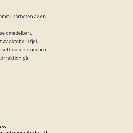
mmit i närheten av en
lse omedelbart.
av oktober i fjol.
r vi sett momentum och
 korrektion på
ANS
sbörsen vände till