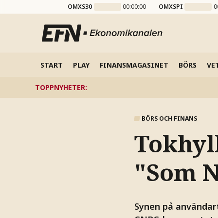
OMXS30
00:00:00
OMXSPI
0
START
PLAY
FINANSMAGASINET
BÖRS
VE
TOPPNYHETER
:
BÖRS OCH FINANS
Tokhyll
"Som N
Synen på användarti