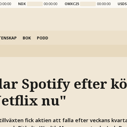
0:00:00
NDX
00:00:00
OMXC25
00:00:00
USDS
TENSKAP
BOK
PODD
ar Spotify efter kö
etflix nu"
llväxten fick aktien att falla efter veckans kvart