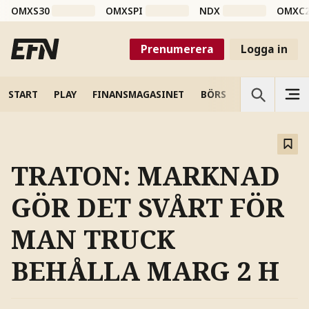
OMXS30
OMXSPI
NDX
OMXC
Prenumerera
Logga in
START
PLAY
FINANSMAGASINET
BÖRS
VETENSKAP
TRATON: MARKNAD
GÖR DET SVÅRT FÖR
MAN TRUCK
BEHÅLLA MARG 2 H