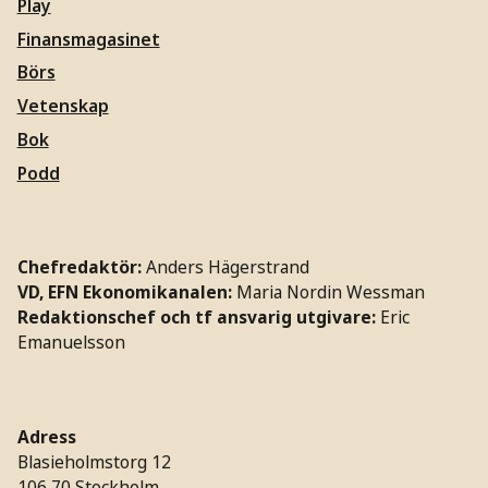
Play
Finansmagasinet
Börs
Vetenskap
Bok
Podd
Chefredaktör:
Anders Hägerstrand
VD, EFN Ekonomikanalen:
Maria Nordin Wessman
Redaktionschef och tf ansvarig utgivare:
Eric
Emanuelsson
Adress
Blasieholmstorg 12
106 70 Stockholm