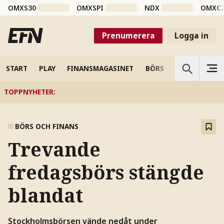
OMXS30
OMXSPI
NDX
OMXC
Prenumerera
Logga in
START
PLAY
FINANSMAGASINET
BÖRS
VETENSKAP
TOPPNYHETER
:
BÖRS OCH FINANS
Trevande
fredagsbörs stängde
blandat
Stockholmsbörsen vände nedåt under