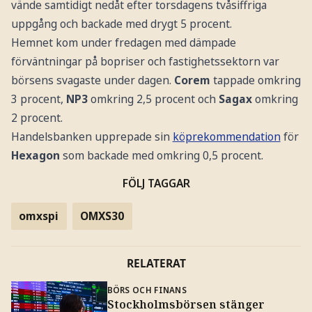
vände samtidigt nedåt efter torsdagens tvåsiffriga
uppgång och backade med drygt 5 procent.
Hemnet kom under fredagen med dämpade
förväntningar på bopriser och fastighetssektorn var
börsens svagaste under dagen.
Corem
tappade omkring
3 procent,
NP3
omkring 2,5 procent och
Sagax
omkring
2 procent.
Handelsbanken upprepade sin
köprekommendation
för
Hexagon
som backade med omkring 0,5 procent.
FÖLJ TAGGAR
omxspi
OMXS30
RELATERAT
BÖRS OCH FINANS
Stockholmsbörsen stänger