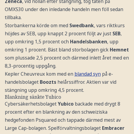
Zeneca
, vid nollan efter stängning, tog täten på
OMXS30 under den inledande handeln men föll sedan
tillbaka.
Storbankerna körde om med
Swedbank
, vars riktkurs
höjdes av SEB, upp knappt 2 procent följt av just
SEB
,
upp omkring 1,5 procent och
Handelsbanken
, upp
omkring 1 procent. Bäst bland storbolagen gick
Hemnet
som plussade 2,5 procent och därmed inlett året med en
8,3-procentig uppgång.
Kepler Cheuvreux kom med en
blandad syn
på e-
handelsbolaget
Boozts
helårssiffror. Aktien var vid
stängning upp omkring 4,5 procent.
Blankning sänkte Yubico
Cybersäkerhetsbolaget
Yubico
backade med drygt 8
procent efter en blankning av den schweiziska
hedgefonden Psquared och tappade därmed mest av
Large Cap-bolagen. Spelförvaltningsbolaget
Embracer