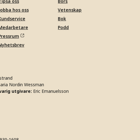
Tipsa oss
Börs
Jobba hos oss
Vetenskap
Kundservice
Bok
Medarbetare
Podd
Pressrum
Nyhetsbrev
strand
aria Nordin Wessman
arig utgivare:
Eric Emanuelsson
930-1608