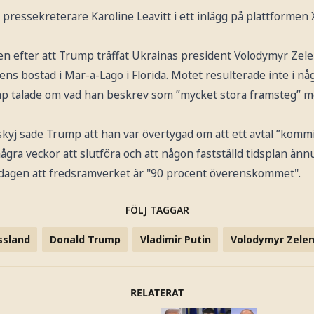
pressekreterare Karoline Leavitt i ett inlägg på plattformen 
n efter att Trump träffat Ukrainas president Volodymyr Zel
s bostad i Mar-a-Lago i Florida. Mötet resulterade inte i någ
 talade om vad han beskrev som ”mycket stora framsteg” mot
kyj sade Trump att han var övertygad om att ett avtal ”kommi
gra veckor att slutföra och att någon fastställd tidsplan änn
ndagen att fredsramverket är "90 procent överenskommet".
FÖLJ TAGGAR
ssland
Donald Trump
Vladimir Putin
Volodymyr Zelen
RELATERAT