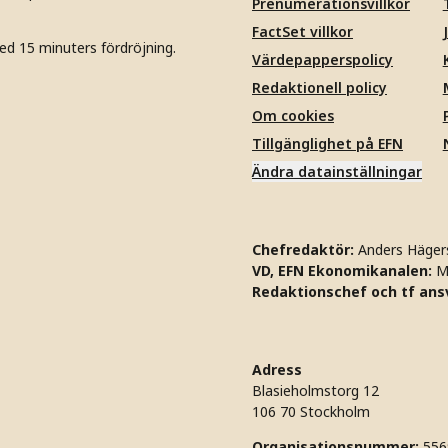
Prenumerationsvillkor
FactSet villkor
ed 15 minuters fördröjning.
Värdepapperspolicy
Redaktionell policy
Om cookies
Tillgänglighet på EFN
Ändra datainställningar
Chefredaktör:
Anders Häger
VD, EFN Ekonomikanalen:
M
Redaktionschef och tf ansv
Adress
Blasieholmstorg 12
106 70 Stockholm
Organisationsnummer:
556