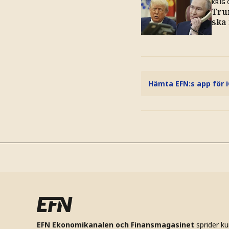
KRIG 
Tru
ska
Hämta EFN:s app för 
EFN Ekonomikanalen och Finansmagasinet
sprider k