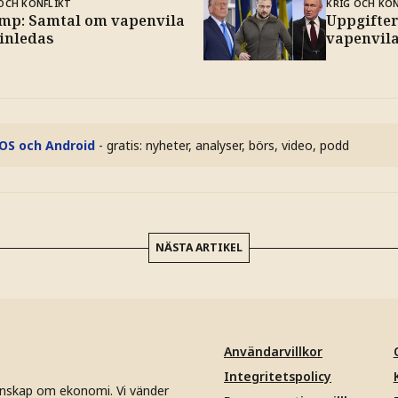
OCH KONFLIKT
KRIG OCH KO
mp: Samtal om vapenvila
Uppgifter
 inledas
vapenvil
iOS och Android
- gratis: nyheter, analyser, börs, video, podd
NÄSTA ARTIKEL
Användarvillkor
Integritetspolicy
unskap om ekonomi. Vi vänder