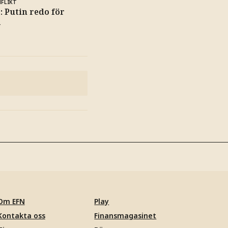
NFLIKT
: Putin redo för
a
Om EFN
Play
Kontakta oss
Finansmagasinet