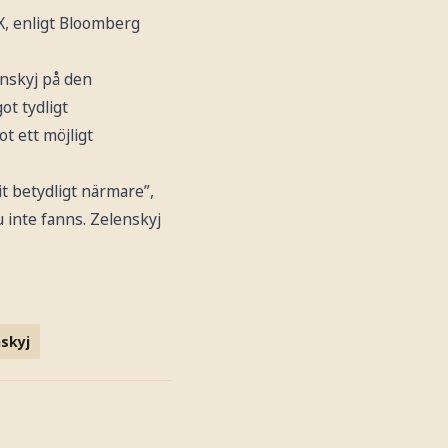
X, enligt Bloomberg
enskyj på den
ot tydligt
 ett möjligt
t betydligt närmare”,
u inte fanns. Zelenskyj
skyj