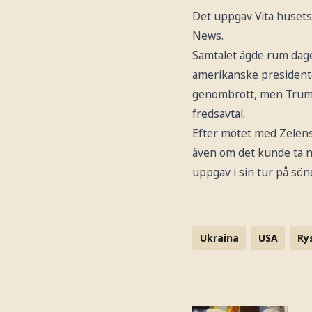
Det uppgav Vita husets 
News.
Samtalet ägde rum dage
amerikanske presidenten
genombrott, men Trump
fredsavtal.
Efter mötet med Zelens
även om det kunde ta nå
uppgav i sin tur på sö
Ukraina
USA
Ry