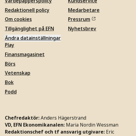
Värdepapperspolicy
Kundservice
Redaktionell policy
Medarbetare
Om cookies
Pressrum
Tillgänglighet på EFN
Nyhetsbrev
Ändra datainställningar
Play
Finansmagasinet
Börs
Vetenskap
Bok
Podd
Chefredaktör:
Anders Hägerstrand
VD, EFN Ekonomikanalen:
Maria Nordin Wessman
Redaktionschef och tf ansvarig utgivare:
Eric