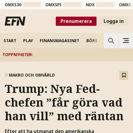
OMXS30
OMXSPI
NDX
OMXC
Prenumerera
Logga in
START
PLAY
FINANSMAGASINET
BÖRS
VETENSKAP
TOPPNYHETER
:
MAKRO OCH OMVÄRLD
Trump: Nya Fed-
chefen ”får göra vad
han vill” med räntan
Efter att ha utmanat den amerikanska