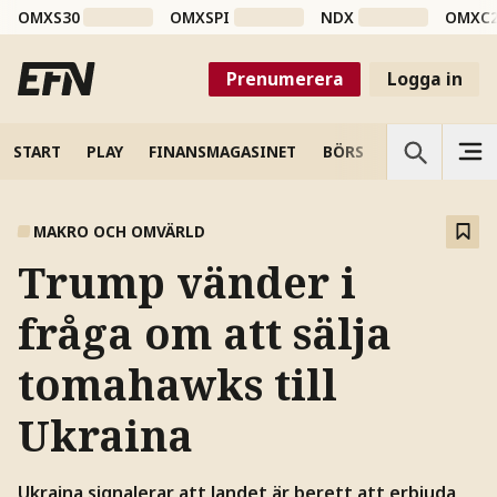
OMXS30
OMXSPI
NDX
OMXC
Prenumerera
Logga in
START
PLAY
FINANSMAGASINET
BÖRS
VETENSKAP
MAKRO OCH OMVÄRLD
Trump vänder i
fråga om att sälja
tomahawks till
Ukraina
Ukraina signalerar att landet är berett att erbjuda