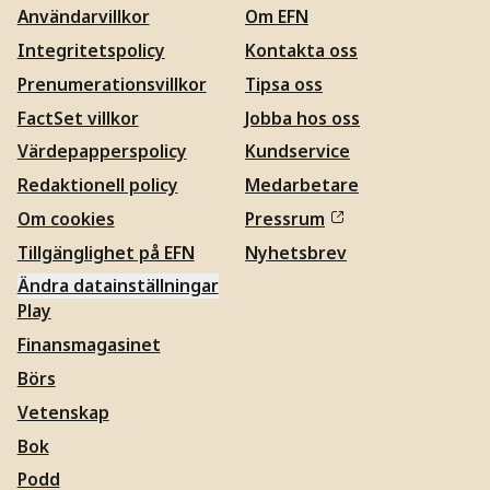
Användarvillkor
Om EFN
Integritetspolicy
Kontakta oss
Prenumerationsvillkor
Tipsa oss
FactSet villkor
Jobba hos oss
Värdepapperspolicy
Kundservice
Redaktionell policy
Medarbetare
Om cookies
Pressrum
Tillgänglighet på EFN
Nyhetsbrev
Ändra datainställningar
Play
Finansmagasinet
Börs
Vetenskap
Bok
Podd