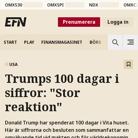
OMXS30
OMXSPI
NDX
OMXC
Prenumerera
Logga in
START
PLAY
FINANSMAGASINET
BÖRS
VETENSKAP
USA
Trumps 100 dagar i
siffror: "Stor
reaktion"
Donald Trump har spenderat 100 dagar i Vita huset.
Här är siffrorna och besluten som sammanfattar en
omvälvande tid vid makten och för världsekonomin.