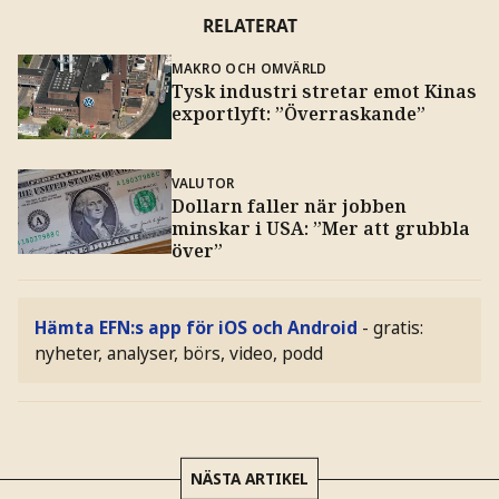
RELATERAT
MAKRO OCH OMVÄRLD
Tysk industri stretar emot Kinas
exportlyft: ”Överraskande”
VALUTOR
Dollarn faller när jobben
minskar i USA: ”Mer att grubbla
över”
Hämta EFN:s app för iOS och Android
- gratis:
nyheter, analyser, börs, video, podd
NÄSTA ARTIKEL