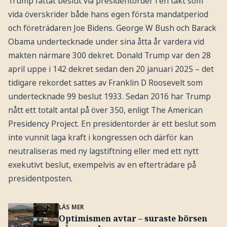
Trump fattat beslut via presidentorder i en takt som
vida överskrider både hans egen första mandatperiod
och företrädaren Joe Bidens. George W Bush och Barack
Obama undertecknade under sina åtta år vardera vid
makten närmare 300 dekret. Donald Trump var den 28
april uppe i 142 dekret sedan den 20 januari 2025 – det
tidigare rekordet sattes av Franklin D Roosevelt som
undertecknade 99 beslut 1933. Sedan 2016 har Trump
nått ett totalt antal på över 350, enligt The American
Presidency Project. En presidentorder är ett beslut som
inte vunnit laga kraft i kongressen och därför kan
neutraliseras med ny lagstiftning eller med ett nytt
exekutivt beslut, exempelvis av en efterträdare på
presidentposten.
LÄS MER
Optimismen avtar – suraste börsen