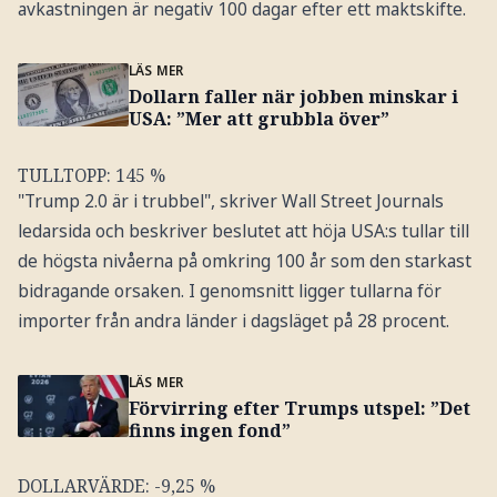
avkastningen är negativ 100 dagar efter ett maktskifte.
LÄS MER
Dollarn faller när jobben minskar i
USA: ”Mer att grubbla över”
TULLTOPP: 145 %
"Trump 2.0 är i trubbel", skriver Wall Street Journals
ledarsida och beskriver beslutet att höja USA:s tullar till
de högsta nivåerna på omkring 100 år som den starkast
bidragande orsaken. I genomsnitt ligger tullarna för
importer från andra länder i dagsläget på 28 procent.
LÄS MER
Förvirring efter Trumps utspel: ”Det
finns ingen fond”
DOLLARVÄRDE: -9,25 %