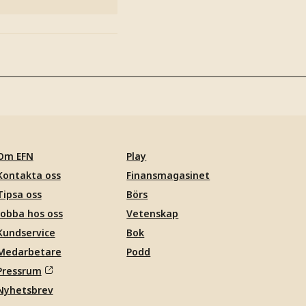
Om EFN
Play
Kontakta oss
Finansmagasinet
Tipsa oss
Börs
Jobba hos oss
Vetenskap
Kundservice
Bok
Medarbetare
Podd
Pressrum
Nyhetsbrev