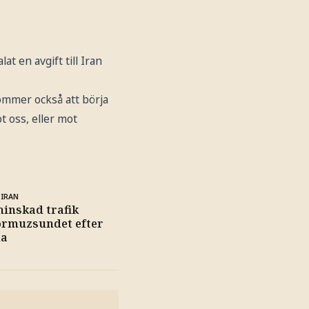
t en avgift till Iran
kommer också att börja
t oss, eller mot
 IRAN
minskad trafik
rmuzsundet efter
na