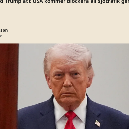
d Trump att USA kommer blockera all sjötrafik g
sson
se