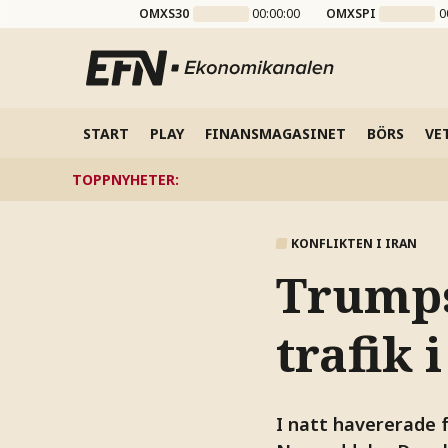
OMXS30
00:00:00
OMXSPI
0
START
PLAY
FINANSMAGASINET
BÖRS
VE
TOPPNYHETER
:
KONFLIKTEN I IRAN
Trumps
trafik
I natt havererade 