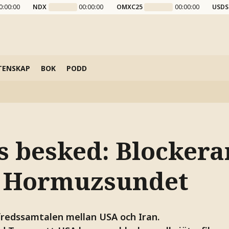
0:00:00
NDX
00:00:00
OMXC25
00:00:00
USDS
TENSKAP
BOK
PODD
 besked: Blockerar
 i Hormuzsundet
fredssamtalen mellan USA och Iran.