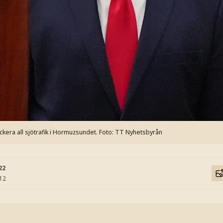
era all sjötrafik i Hormuzsundet.
Foto: TT Nyhetsbyrån
22
:12