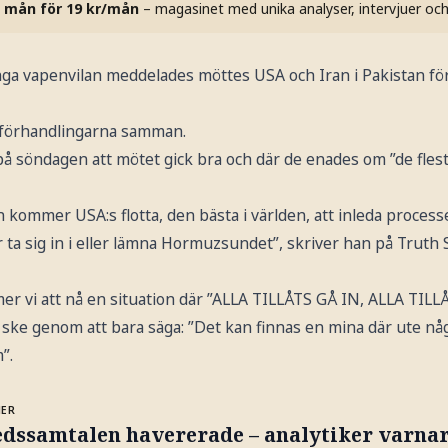
 mån för 19 kr/mån
– magasinet med unika analyser, intervjuer oc
nga vapenvilan meddelades möttes USA och Iran i Pakistan för
 förhandlingarna samman.
å söndagen att mötet gick bra och där de enades om ”de fles
kommer USA:s flotta, den bästa i världen, att inleda proce
r ta sig in i eller lämna Hormuzsundet”, skriver han på Truth S
r vi att nå en situation där ”ALLA TILLÅTS GÅ IN, ALLA TILL
 att ske genom att bara säga: ”Det kan finnas en mina där ute 
”.
MER
edssamtalen havererade – analytiker varnar