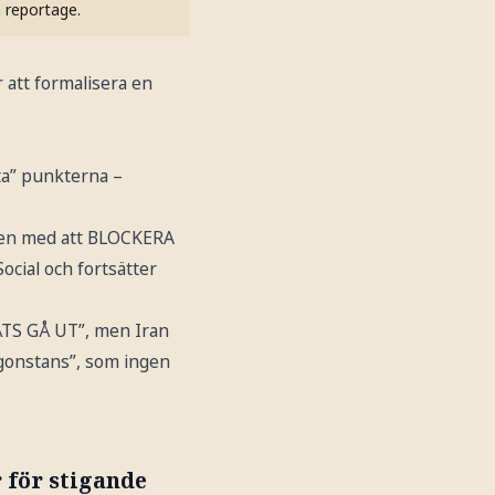
h reportage.
 att formalisera en
ta” punkterna –
ssen med att BLOCKERA
ocial och fortsätter
ÅTS GÅ UT”, men Iran
någonstans”, som ingen
 för stigande