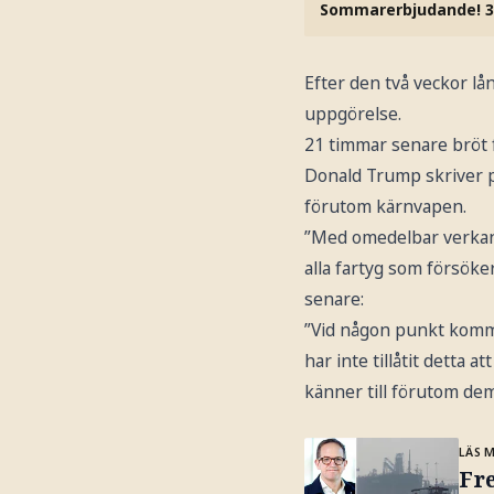
Sommarerbjudande! 3
Efter den två veckor lå
uppgörelse.
21 timmar senare bröt
Donald Trump skriver p
förutom kärnvapen.
”Med omedelbar verkan 
alla fartyg som försöke
senare:
”Vid någon punkt komme
har inte tillåtit detta
känner till förutom dem
LÄS 
Fr