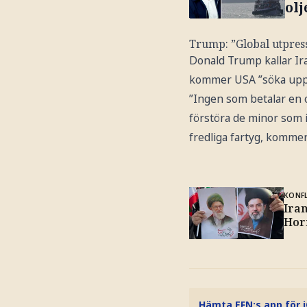
olj
Trump: ”Global utpres
Donald Trump kallar Ira
kommer USA ”söka upp 
”Ingen som betalar en o
förstöra de minor som i
fredliga fartyg, komme
KONFL
Ira
Hor
Hämta EFN:s app för 