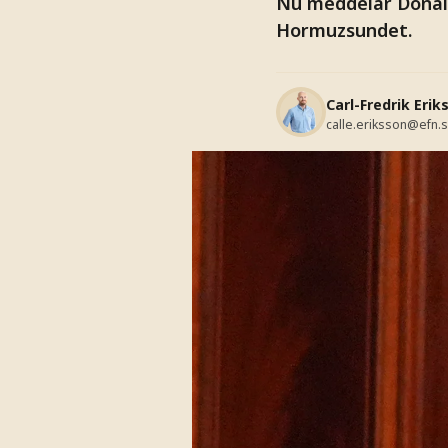
Nu meddelar Donal
Hormuzsundet.
Carl-Fredrik Erik
calle.eriksson@efn.