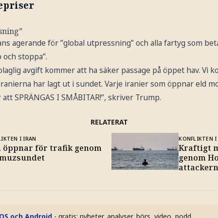
epriser
sning”
ns agerande för ”global utpressning” och alla fartyg som betala
och stoppa”.
laglig avgift kommer att ha säker passage på öppet hav. Vi 
ranierna har lagt ut i sundet. Varje iranier som öppnar eld mo
r att SPRÄNGAS I SMÅBITAR!”, skriver Trump.
RELATERAT
IKTEN I IRAN
KONFLIKTEN I
n öppnar för trafik genom
Kraftigt 
muzsundet
genom Ho
attacker
iOS och Android
- gratis: nyheter, analyser, börs, video, podd