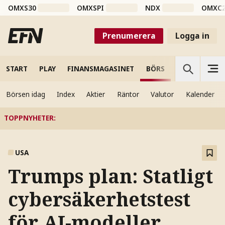
OMXS30
OMXSPI
NDX
OMXC
Prenumerera
Logga in
START
PLAY
FINANSMAGASINET
BÖRS
VETENSKAP
Börsen idag
Index
Aktier
Räntor
Valutor
Kalender
TOPPNYHETER
:
USA
Trumps plan: Statligt
cybersäkerhetstest
för AI-modeller