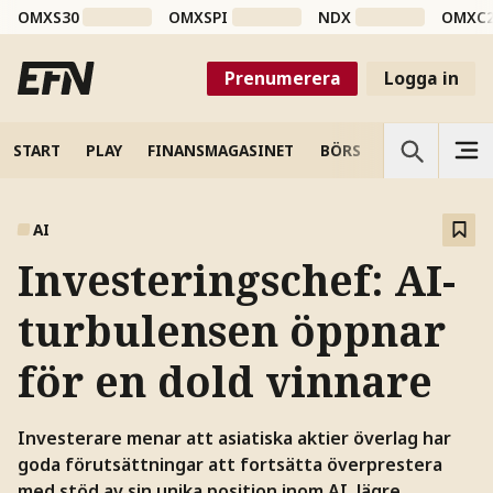
OMXS30
OMXSPI
NDX
OMXC
Prenumerera
Logga in
START
PLAY
FINANSMAGASINET
BÖRS
VETENSKAP
AI
Investeringschef: AI-
turbulensen öppnar
för en dold vinnare
Investerare menar att asiatiska aktier överlag har
goda förutsättningar att fortsätta överprestera
med stöd av sin unika position inom AI, lägre