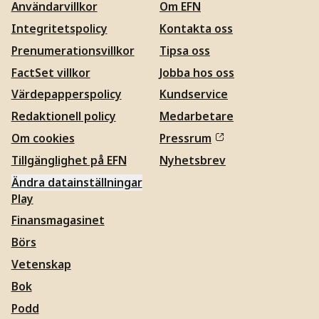
Användarvillkor
Om EFN
Integritetspolicy
Kontakta oss
Prenumerationsvillkor
Tipsa oss
FactSet villkor
Jobba hos oss
Värdepapperspolicy
Kundservice
Redaktionell policy
Medarbetare
Om cookies
Pressrum
Tillgänglighet på EFN
Nyhetsbrev
Ändra datainställningar
Play
Finansmagasinet
Börs
Vetenskap
Bok
Podd