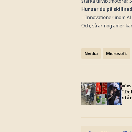
starka tillväxtmotorer. 
Hur ser du på skillna
– Innovationer inom AI 
Och, så är nog amerika
Nvidia
Microsoft
BÖRS 
”De
står