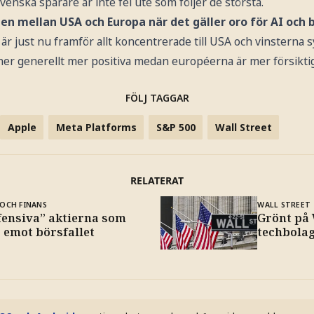
Svenska sparare är inte fel ute som följer de största.
den mellan USA och Europa när det gäller oro för AI och 
är just nu framför allt koncentrerade till USA och vinsterna s
ner generellt mer positiva medan européerna är mer försiktig
FÖLJ TAGGAR
Apple
Meta Platforms
S&P 500
Wall Street
RELATERAT
OCH FINANS
WALL STREET
fensiva” aktierna som
Grönt på 
 emot börsfallet
techbola