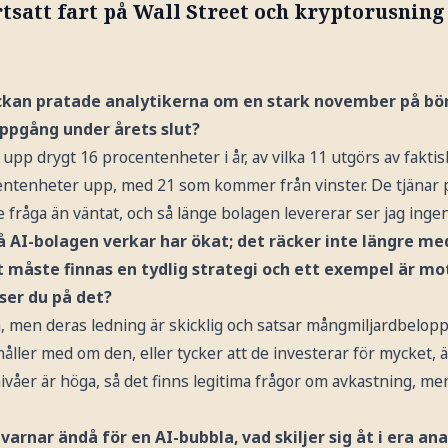
tsatt fart på Wall Street och kryptorusning
ckan pratade analytikerna om en stark november på börs
uppgång under årets slut?
upp drygt 16 procentenheter i år, av vilka 11 utgörs av faktisk
entenheter upp, med 21 som kommer från vinster. De tjänar
e fråga än väntat, och så länge bolagen levererar ser jag inge
å AI-bolagen verkar har ökat; det räcker inte längre me
et måste finnas en tydlig strategi och ett exempel är 
 ser du på det?
, men deras ledning är skicklig och satsar mångmiljardbelopp.
åller med om den, eller tycker att de investerar för mycket, 
våer är höga, så det finns legitima frågor om avkastning, me
rnar ändå för en AI-bubbla, vad skiljer sig åt i era ana