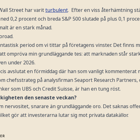
Wall Street har varit
turbulent
. Efter en viss återhämtning s
ned 0,2 procent och breda S&P 500 slutade på plus 0,1 procen
alt är en stark månad.
oroad.
antastisk period om vi tittar på företagens vinster. Det finns
att ompröva min grundläggande tes: att marknaden står star
ven under 2026.
cis avslutat en förmiddag där han som vanligt kommenterat 
om chefsstrateg på analysfirman Seaport Research Partners,
nker som UBS och Credit Suisse, är han en tung röst.
akigheten den senaste veckan?
om nervositet, snarare än grundläggande oro. Det saknas offent
lket gör att investerarna lutar sig mot privata datakällor.
MER