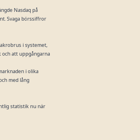
tängde Nasdaq på
t. Svaga börssiffror
 makrobrus i systemet,
k och att uppgångarna
marknaden i olika
 och med lång
lig statistik nu när