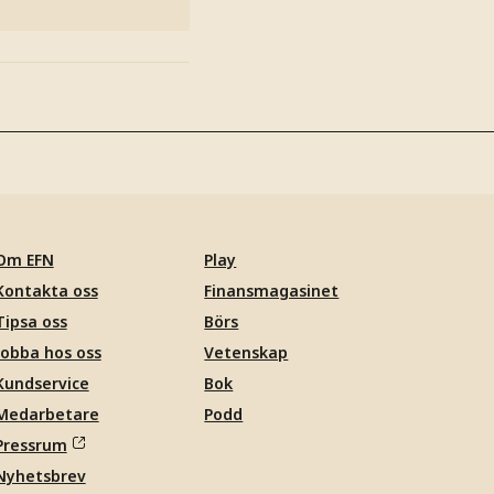
Om EFN
Play
Kontakta oss
Finansmagasinet
Tipsa oss
Börs
Jobba hos oss
Vetenskap
Kundservice
Bok
Medarbetare
Podd
Pressrum
Nyhetsbrev