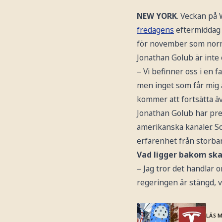
NEW YORK
. Veckan på 
fredagens
eftermiddag 
för november som norm
Jonathan Golub är inte 
– Vi befinner oss i en f
men inget som får mig 
kommer att fortsätta ä
Jonathan Golub har pre
amerikanska kanaler. S
erfarenhet från storba
Vad ligger bakom sk
– Jag tror det handlar 
regeringen är stängd, vi
LÄS 