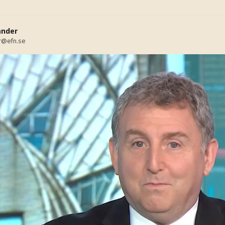
ander
r@efn.se