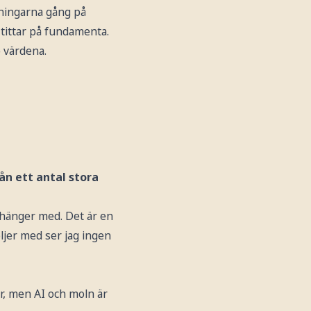
tningarna gång på
g tittar på fundamenta.
p värdena.
n ett antal stora
 hänger med. Det är en
ljer med ser jag ingen
er, men AI och moln är