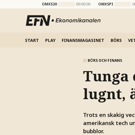
OMXS30
00:00:00
OMXSPI
0
START
PLAY
FINANSMAGASINET
BÖRS
VE
BÖRS OCH FINANS
Tunga 
lugnt, 
Trots en skakig vec
amerikansk tech un
bubblor.