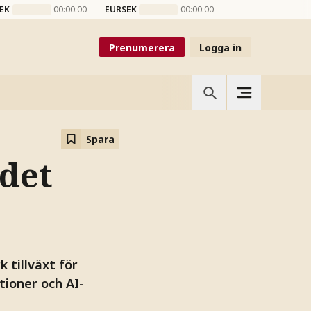
EK
00:00:00
EURSEK
00:00:00
Prenumerera
Logga in
Spara
 det
 tillväxt för
tioner och AI-