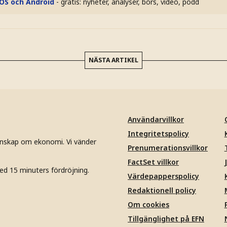
iOS och Android
- gratis: nyheter, analyser, börs, video, podd
NÄSTA ARTIKEL
Användarvillkor
Integritetspolicy
unskap om ekonomi. Vi vänder
Prenumerationsvillkor
FactSet villkor
ed 15 minuters fördröjning.
Värdepapperspolicy
Redaktionell policy
Om cookies
Tillgänglighet på EFN