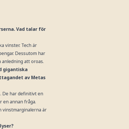
erna. Vad talar för
a vinster. Tech är
 pengar. Dessutom har
n anledning att oroas.
d gigantiska
mottagandet av Metas
 De har definitivt en
är en annan fråga.
n vinstmarginalerna är
lyser?