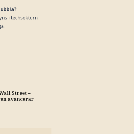
bubbla?
yns i techsektorn.
a.
Wall Street –
gen avancerar