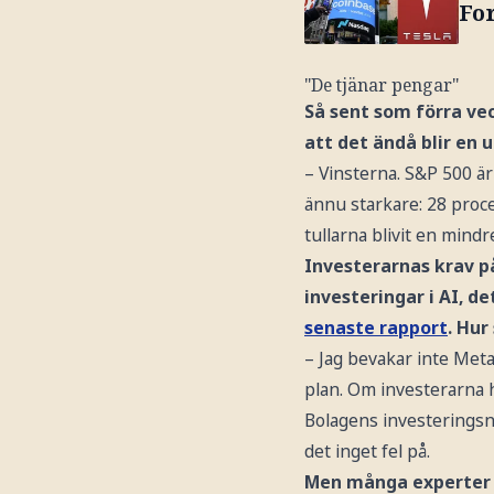
For
"De tjänar pengar"
Så sent som förra ve
att det ändå blir en 
– Vinsterna. S&P 500 är 
ännu starkare: 28 proc
tullarna blivit en mindr
Investerarnas krav p
investeringar i AI, d
senaste rapport
. Hur
– Jag bevakar inte Meta
plan. Om investerarna h
Bolagens investeringsni
det inget fel på.
Men många experter va