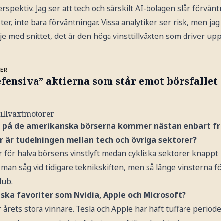
spektiv. Jag ser att tech och särskilt AI-bolagen slår förvän
ster, inte bara förväntningar. Vissa analytiker ser risk, men ja
inje med snittet, det är den höga vinsttillväxten som driver up
MER
fensiva” aktierna som står emot börsfallet
tillväxtmotorer
en på de amerikanska börserna kommer nästan enbart frå
r är tudelningen mellan tech och övriga sektorer?
r för halva börsens vinstlyft medan cykliska sektorer knappt
man såg vid tidigare teknikskiften, men så länge vinsterna fö
lub.
ska favoriter som Nvidia, Apple och Microsoft?
är årets stora vinnare. Tesla och Apple har haft tuffare period