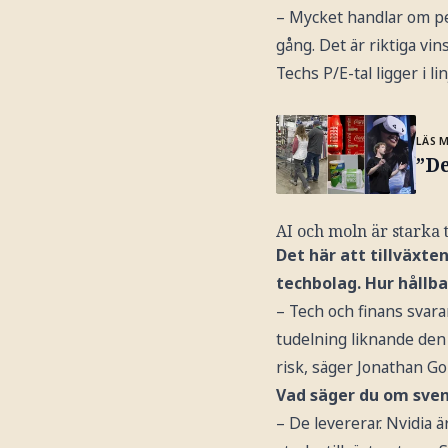
– Mycket handlar om per
gång. Det är riktiga vin
Techs P/E-tal ligger i l
LÄS 
”De
AI och moln är starka 
Det här att tillväxt
techbolag. Hur hållba
– Tech och finans svara
tudelning liknande den 
risk, säger Jonathan Go
Vad säger du om sven
– De levererar. Nvidia 