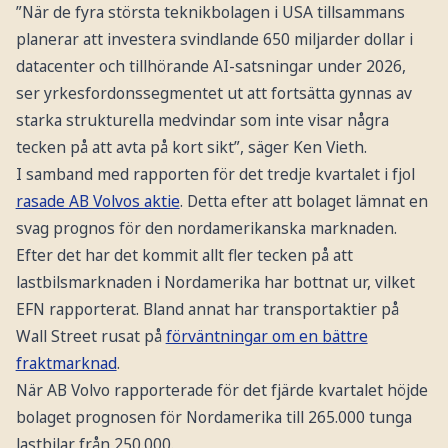
”När de fyra största teknikbolagen i USA tillsammans
planerar att investera svindlande 650 miljarder dollar i
datacenter och tillhörande AI-satsningar under 2026,
ser yrkesfordonssegmentet ut att fortsätta gynnas av
starka strukturella medvindar som inte visar några
tecken på att avta på kort sikt”, säger Ken Vieth.
I samband med rapporten för det tredje kvartalet i fjol
rasade AB Volvos aktie
. Detta efter att bolaget lämnat en
svag prognos för den nordamerikanska marknaden.
Efter det har det kommit allt fler tecken på att
lastbilsmarknaden i Nordamerika har bottnat ur, vilket
EFN rapporterat. Bland annat har transportaktier på
Wall Street rusat på
förväntningar om en bättre
fraktmarknad
.
När AB Volvo rapporterade för det fjärde kvartalet höjde
bolaget prognosen för Nordamerika till 265.000 tunga
lastbilar från 250.000.