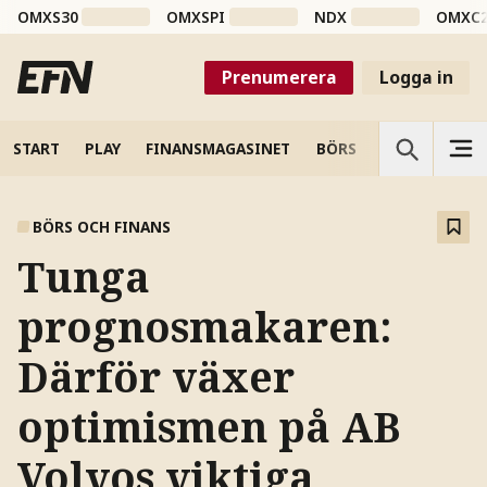
OMXS30
OMXSPI
NDX
OMXC
Prenumerera
Logga in
START
PLAY
FINANSMAGASINET
BÖRS
VETENSKAP
BÖRS OCH FINANS
Tunga
prognosmakaren:
Därför växer
optimismen på AB
Volvos viktiga