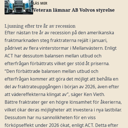
LÄS MER
Veteran lämnar AB Volvos styrelse
Ljusning efter tre år av recession
Efter nästan tre år av recession på den amerikanska
fraktmarknaden steg fraktraterna rejält i januari,
pådrivet av flera vinterstormar i Mellanvästern. Enligt
ACT har dessutom balansen mellan utbud och
efterfrågan förbättrats vilket ger stöd åt priserna.
“Den förbättrade balansen mellan utbud och
efterfrågan kommer att göra det möjligt att behålla en
del av fraktrateuppgången i början av 2026, även efter
att vädereffekterna klingat av”, säger Ken Vieth.
Bättre fraktrater ger en högre lönsamhet för åkerierna,
vilket ökar deras möjligheter att investera i nya lastbilar.
Dessutom har nu sannolikheten för en viss
förköpseffekt under 2026 ökat, enligt ACT. Detta efter