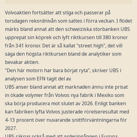
Volvoaktien fortsätter att stiga och passerar på
torsdagen rekordnivån som sattes i förra veckan. I flödet
märks bland annat att den schweiziska storbanken UBS
upprepat sin köprek och lyft riktkursen till 380 kronor
från 341 kronor. Det är så kallat "street high", det vill
säga den högsta riktkursen bland de analytiker som
bevakar aktien.
"Den här motorn har bara börjat ryta", skriver UBS i
analysen som EFN tagit del av.
UBS anser bland annat att marknaden ännu inte prisat
in ökade volymer från Volvos nya fabrik i Mexiko som
ska börja producera mot slutet av 2026. Enligt banken
kan fabriken lyfta Volvos justerade rörelseresultat med
4-13 procent över nuvarande snittförväntningarna för
2027.
UBS räknar också med att orderingången i Europa