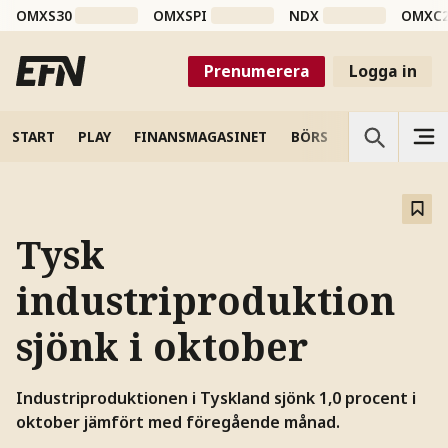
OMXS30
OMXSPI
NDX
OMXC
Prenumerera
Logga in
START
PLAY
FINANSMAGASINET
BÖRS
VETENSKAP
Tysk
industriproduktion
sjönk i oktober
Industriproduktionen i Tyskland sjönk 1,0 procent i
oktober jämfört med föregående månad.