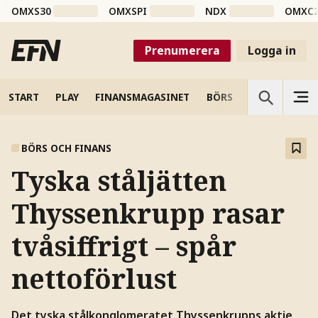
OMXS30
OMXSPI
NDX
OMXC
Prenumerera
Logga in
START
PLAY
FINANSMAGASINET
BÖRS
VETENSKAP
BÖRS OCH FINANS
Tyska ståljätten
Thyssenkrupp rasar
tvåsiffrigt – spår
nettoförlust
Det tyska stålkonglomeratet Thyssenkrupps aktie