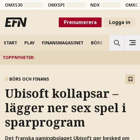
OMXS30
OMXSPI
NDX
OMXC
Prenumerera
Logga in
START
PLAY
FINANSMAGASINET
BÖRS
VETENSKAP
TOPPNYHETER
:
BÖRS OCH FINANS
Ubisoft kollapsar –
lägger ner sex spel i
sparprogram
Det franska gamingbolaget Ubisoft ger besked om