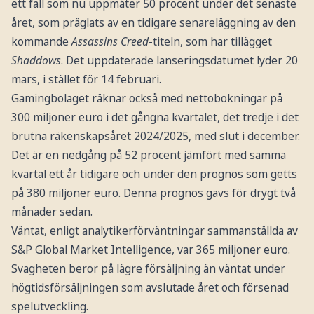
ett fall som nu uppmäter 50 procent under det senaste
året, som präglats av en tidigare senareläggning av den
kommande
Assassins Creed
-titeln, som har tillägget
Shaddows
. Det uppdaterade lanseringsdatumet lyder 20
mars, i stället för 14 februari.
Gamingbolaget räknar också med nettobokningar på
300 miljoner euro i det gångna kvartalet, det tredje i det
brutna räkenskapsåret 2024/2025, med slut i december.
Det är en nedgång på 52 procent jämfört med samma
kvartal ett år tidigare och under den prognos som getts
på 380 miljoner euro. Denna prognos gavs för drygt två
månader sedan.
Väntat, enligt analytikerförväntningar sammanställda av
S&P Global Market Intelligence, var 365 miljoner euro.
Svagheten beror på lägre försäljning än väntat under
högtidsförsäljningen som avslutade året och försenad
spelutveckling.