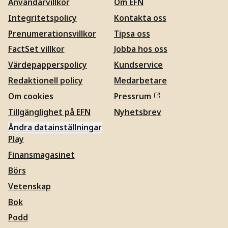
Användarvillkor
Om EFN
Integritetspolicy
Kontakta oss
Prenumerationsvillkor
Tipsa oss
FactSet villkor
Jobba hos oss
Värdepapperspolicy
Kundservice
Redaktionell policy
Medarbetare
Om cookies
Pressrum
Tillgänglighet på EFN
Nyhetsbrev
Ändra datainställningar
Play
Finansmagasinet
Börs
Vetenskap
Bok
Podd