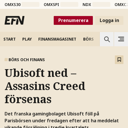
OMXS30
OMXSPI
NDX
OMXC
Prenumerera
Logga in
START
PLAY
FINANSMAGASINET
BÖRS
VETENSKAP
BÖRS OCH FINANS
Ubisoft ned –
Assasins Creed
försenas
Det franska gamingbolaget Ubisoft föll på
Parisbörsen under fredagen efter att ha meddelat
vikande försäljning i tredje kvartalets