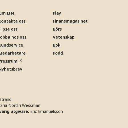
Om EFN
Play
Kontakta oss
Finansmagasinet
Tipsa oss
Börs
Jobba hos oss
Vetenskap
Kundservice
Bok
Medarbetare
Podd
Pressrum
Nyhetsbrev
strand
aria Nordin Wessman
arig utgivare:
Eric Emanuelsson