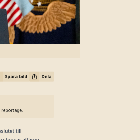
Spara bild
Dela
h reportage.
lutet till
n stoppar affären.