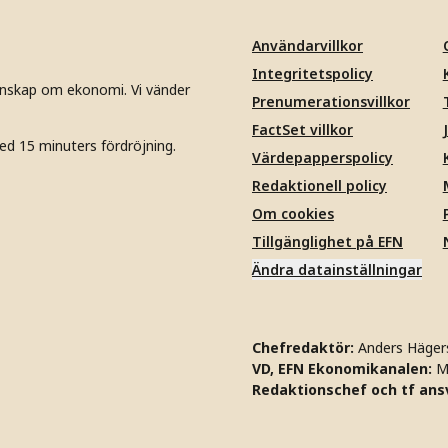
Användarvillkor
Integritetspolicy
unskap om ekonomi. Vi vänder
Prenumerationsvillkor
FactSet villkor
ed 15 minuters fördröjning.
Värdepapperspolicy
Redaktionell policy
Om cookies
Tillgänglighet på EFN
Ändra datainställningar
Chefredaktör:
Anders Häger
VD, EFN Ekonomikanalen:
M
Redaktionschef och tf ansv