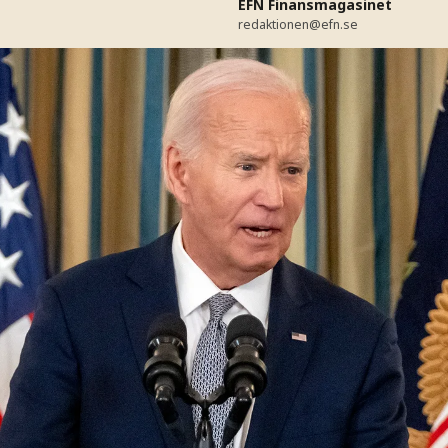
EFN Finansmagasinet
redaktionen@efn.se