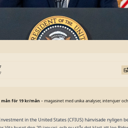
7
7
 mån för 19 kr/mån
– magasinet med unika analyser, intervjuer oc
vestment in the United States (CFIUS) hänvisade nyligen bes
 Vita huset den 20 januari, och nu står det klart att Joe Bide