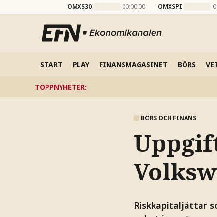
OMXS30
00:00:00
OMXSPI
0
START
PLAY
FINANSMAGASINET
BÖRS
VE
TOPPNYHETER
:
BÖRS OCH FINANS
Uppgif
Volksw
Riskkapitaljättar 