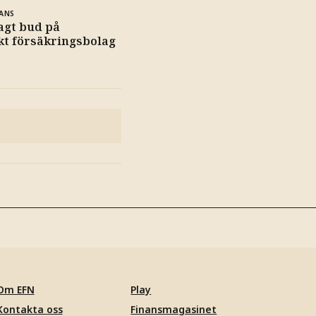
ANS
agt bud på
kt försäkringsbolag
Om EFN
Play
Kontakta oss
Finansmagasinet