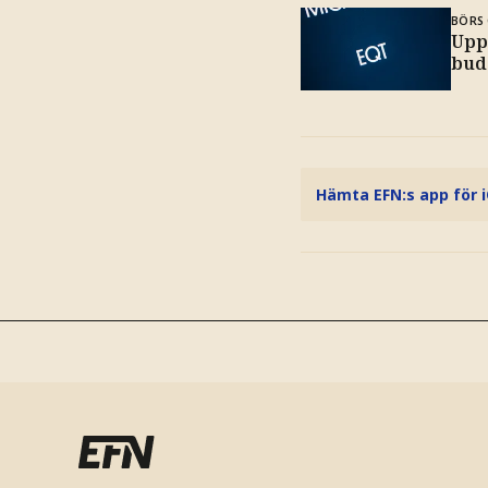
BÖRS 
Upp
bud
Hämta EFN:s app för 