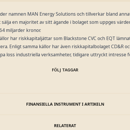
under namnen MAN Energy Solutions och tillverkar bland anna
 sälja en majoritet av sitt ägande i bolaget som uppges värdera
4 miljarder kronor.
källor har riskkapitaljättar som Blackstone CVC och EQT lämna
era. Enligt samma källor har även riskkapitalbolaget CD&R o
öpa loss industriella verksamheter, tidigare uttryckt intresse 
FÖLJ TAGGAR
FINANSIELLA INSTRUMENT I ARTIKELN
RELATERAT