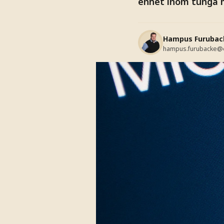
enhet inom tunga m
Hampus Furubac
hampus.furubacke@