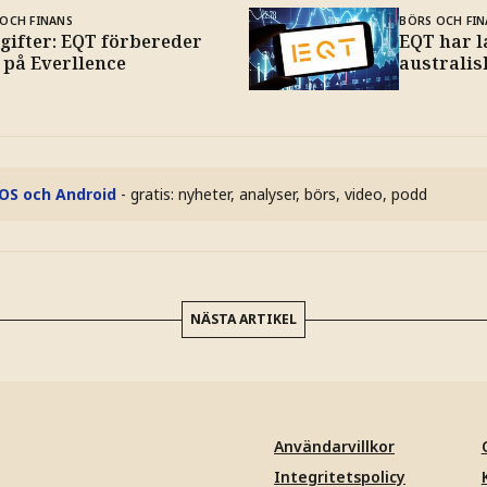
OCH FINANS
BÖRS OCH FIN
gifter: EQT förbereder
EQT har l
 på Everllence
australis
iOS och Android
- gratis: nyheter, analyser, börs, video, podd
NÄSTA ARTIKEL
Användarvillkor
Integritetspolicy