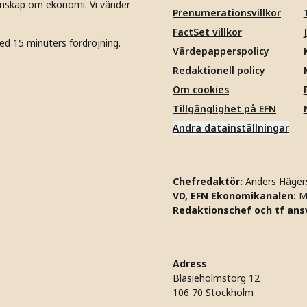
unskap om ekonomi. Vi vänder
Prenumerationsvillkor
FactSet villkor
ed 15 minuters fördröjning.
Värdepapperspolicy
Redaktionell policy
Om cookies
Tillgänglighet på EFN
Ändra datainställningar
Chefredaktör:
Anders Häger
VD, EFN Ekonomikanalen:
M
Redaktionschef och tf ansv
Adress
Blasieholmstorg 12
106 70 Stockholm