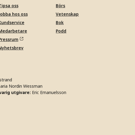
Tipsa oss
Börs
Jobba hos oss
Vetenskap
Kundservice
Bok
Medarbetare
Podd
Pressrum
Nyhetsbrev
strand
aria Nordin Wessman
arig utgivare:
Eric Emanuelsson