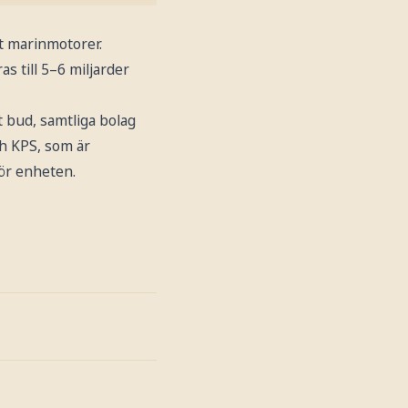
t marinmotorer.
s till 5–6 miljarder
t bud, samtliga bolag
ch KPS, som är
för enheten.