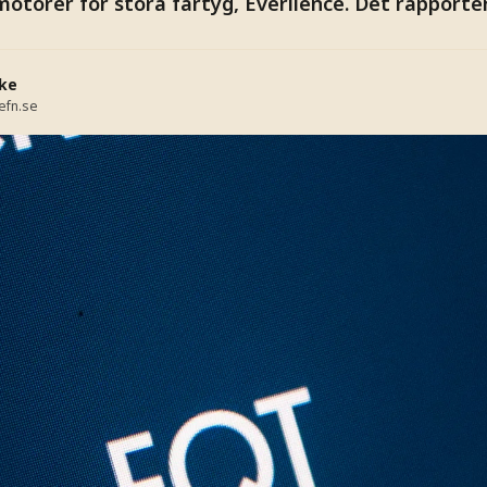
otorer för stora fartyg, Everllence. Det rapporter
ke
efn.se