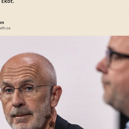
 Ekot.
on
efn.se