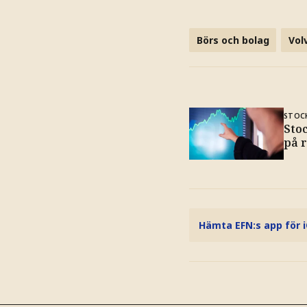
Börs och bolag
Vol
STOC
Sto
på 
Hämta EFN:s app för 