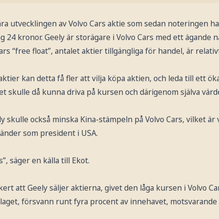
a utvecklingen av Volvo Cars aktie som sedan noteringen ha
ng 24 kronor. Geely är storägare i Volvo Cars med ett ägande 
s “free float”, antalet aktier tillgängliga för handel, är relativt
tier kan detta få fler att vilja köpa aktien, och leda till ett ö
et skulle då kunna driva på kursen och därigenom själva värd
ly skulle också minska Kina-stämpeln på Volvo Cars, vilket är
änder som president i USA.
 säger en källa till Ekot.
kert att Geely säljer aktierna, givet den låga kursen i Volvo 
olaget, försvann runt fyra procent av innehavet, motsvarande 