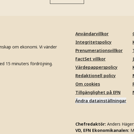
Användarvillkor
Integritetspolicy
unskap om ekonomi. Vi vänder
Prenumerationsvillkor
FactSet villkor
ed 15 minuters fördröjning.
Värdepapperspolicy
Redaktionell policy
Om cookies
Tillgänglighet på EFN
Ändra datainställningar
Chefredaktör:
Anders Häger
VD, EFN Ekonomikanalen:
M