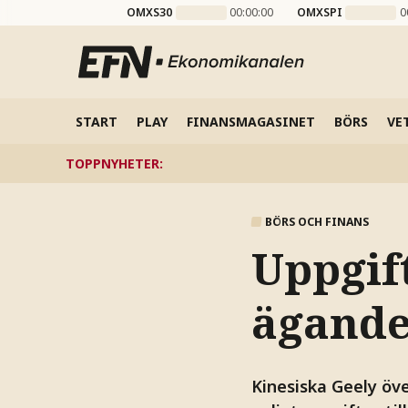
OMXS30
00:00:00
OMXSPI
0
START
PLAY
FINANSMAGASINET
BÖRS
VE
TOPPNYHETER
:
BÖRS OCH FINANS
Uppgift
ägande
Kinesiska Geely öve