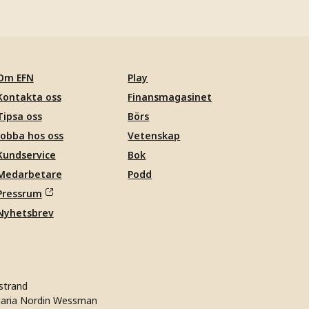
Om EFN
Play
Kontakta oss
Finansmagasinet
Tipsa oss
Börs
Jobba hos oss
Vetenskap
Kundservice
Bok
Medarbetare
Podd
Pressrum
Nyhetsbrev
strand
aria Nordin Wessman