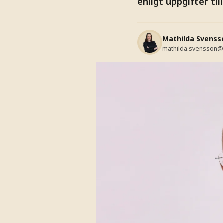
enligt uppgifter till
Mathilda Svenss
mathilda.svensson@