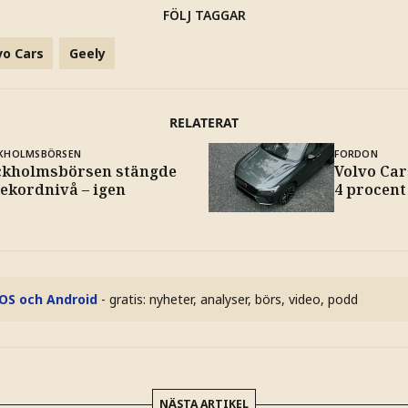
FÖLJ TAGGAR
vo Cars
Geely
RELATERAT
KHOLMSBÖRSEN
FORDON
ckholmsbörsen stängde
Volvo Car
rekordnivå – igen
4 procent
iOS och Android
- gratis: nyheter, analyser, börs, video, podd
NÄSTA ARTIKEL