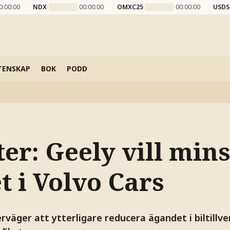
0:00:00
NDX
00:00:00
OMXC25
00:00:00
USDS
TENSKAP
BOK
PODD
er: Geely vill min
t i Volvo Cars
rväger att ytterligare reducera ägandet i biltillve