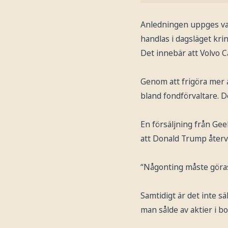
Anledningen uppges var
handlas i dagsläget kri
Det innebär att Volvo Car
Genom att frigöra mer ak
bland fondförvaltare. D
En försäljning från Gee
att Donald Trump återv
“Någonting måste göras”,
Samtidigt är det inte sä
man sålde av aktier i b