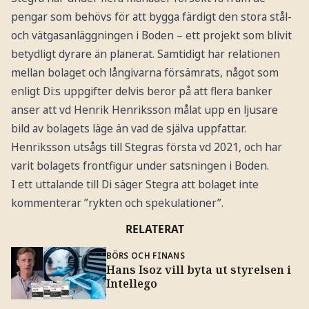
pengar som behövs för att bygga färdigt den stora stål-
och vätgasanläggningen i Boden – ett projekt som blivit
betydligt dyrare än planerat. Samtidigt har relationen
mellan bolaget och långivarna försämrats, något som
enligt Di:s uppgifter delvis beror på att flera banker
anser att vd Henrik Henriksson målat upp en ljusare
bild av bolagets läge än vad de själva uppfattar.
Henriksson utsågs till Stegras första vd 2021, och har
varit bolagets frontfigur under satsningen i Boden.
I ett uttalande till Di säger Stegra att bolaget inte
kommenterar ”rykten och spekulationer”.
RELATERAT
BÖRS OCH FINANS
Hans Isoz vill byta ut styrelsen i
Intellego