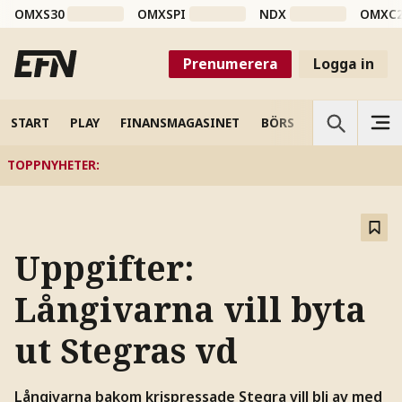
OMXS30
OMXSPI
NDX
OMXC
Prenumerera
Logga in
START
PLAY
FINANSMAGASINET
BÖRS
VETENSKAP
TOPPNYHETER
:
Uppgifter:
Långivarna vill byta
ut Stegras vd
Långivarna bakom krispressade Stegra vill bli av med