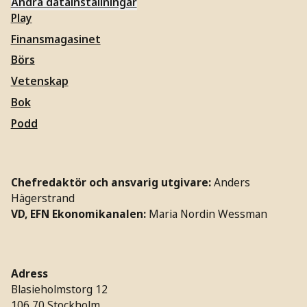
Ändra datainställningar
Play
Finansmagasinet
Börs
Vetenskap
Bok
Podd
Chefredaktör och ansvarig utgivare:
Anders
Hägerstrand
VD, EFN Ekonomikanalen:
Maria Nordin Wessman
Adress
Blasieholmstorg 12
106 70 Stockholm