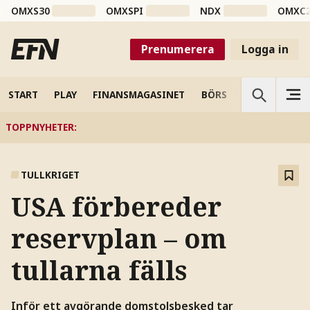
OMXS30
OMXSPI
NDX
OMXC
Prenumerera
Logga in
START
PLAY
FINANSMAGASINET
BÖRS
VETENSKAP
TOPPNYHETER
:
TULLKRIGET
USA förbereder
reservplan – om
tullarna fälls
Inför ett avgörande domstolsbesked tar