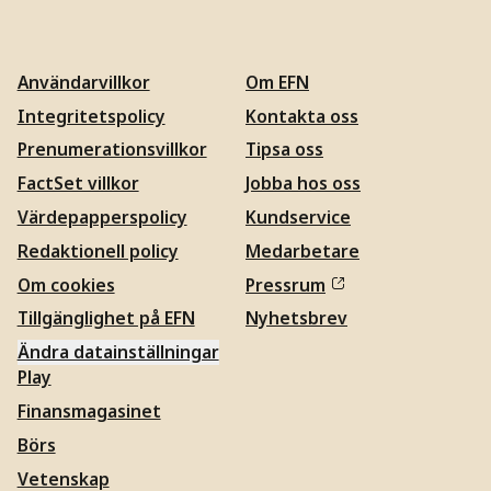
Användarvillkor
Om EFN
Integritetspolicy
Kontakta oss
Prenumerationsvillkor
Tipsa oss
FactSet villkor
Jobba hos oss
Värdepapperspolicy
Kundservice
Redaktionell policy
Medarbetare
Om cookies
Pressrum
Tillgänglighet på EFN
Nyhetsbrev
Ändra datainställningar
Play
Finansmagasinet
Börs
Vetenskap