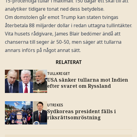
15-procentiga tullar i maximalt 150 dagar ett skäl till att
analytiker tidigare tonat ned dess betydelse.
Om domstolen går emot Trump kan staten tvingas
återbetala 88 miljarder dollar i redan uttagna tullintäkter.
Vita husets rådgivare, James Blair bedömer ändå att
chanserna till seger är 50-50, men säger att tullarna
annars införs på något annat sätt.
RELATERAT
TULLKRIGET
USA sänker tullarna mot Indien
efter svaret om Ryssland
UTRIKES
Sydkoreas president fälls i
riksrättsomröstning