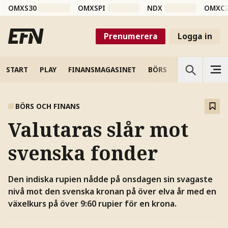
OMXS30
OMXSPI
NDX
OMXC
Prenumerera
Logga in
START
PLAY
FINANSMAGASINET
BÖRS
VETENSKAP
BÖRS OCH FINANS
Valutaras slår mot
svenska fonder
Den indiska rupien nådde på onsdagen sin svagaste
nivå mot den svenska kronan på över elva år med en
växelkurs på över 9:60 rupier för en krona.