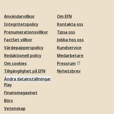
Användarvillkor
Om EFN
Integritetspolicy
Kontakta oss
Prenumerationsvillkor
Tipsa oss
FactSet villkor
Jobba hos oss
Värdepapperspolicy
Kundservice
Redaktionell policy
Medarbetare
Om cookies
Pressrum
Tillgänglighet på EFN
Nyhetsbrev
Ändra datainställningar
Play
Finansmagasinet
Börs
Vetenskap