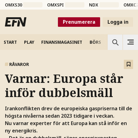
OMXS30
OMXSPI
NDX
OMXC
Prenumerera
Logga in
START
PLAY
FINANSMAGASINET
BÖRS
VETENSKAP
RÅVAROR
Varnar: Europa står
inför dubbelsmäll
Irankonflikten drev de europeiska gaspriserna till de
högsta nivåerna sedan 2023 tidigare i veckan.
Nu varnar experter för att Europa kan stå inför en
ny energikris.
– Det är en dubbelsmäll, säger energiexperten