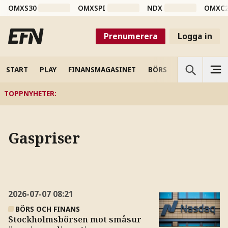
OMXS30
OMXSPI
NDX
OMXC
Prenumerera
Logga in
START
PLAY
FINANSMAGASINET
BÖRS
VETENSKAP
TOPPNYHETER
:
Gaspriser
2026-07-07
08:21
BÖRS OCH FINANS
Stockholmsbörsen mot småsur