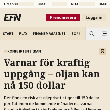
OMXS30
OMXSPI
NDX
OMXC
Prenumerera
Logga in
START
PLAY
FINANSMAGASINET
BÖRS
VETENSKAP
KONFLIKTEN I IRAN
Varnar för kraftig
uppgång – oljan kan
nå 150 dollar
Det finns en risk att oljepriset stiger till 150 dollar
per fat inom de kommande månaderna, varnar
Claudio Galimberti, chefsekonom på Rystad Energy.