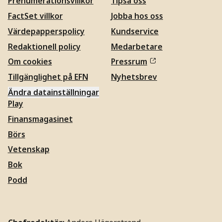
Prenumerationsvillkor
Tipsa oss
FactSet villkor
Jobba hos oss
Värdepapperspolicy
Kundservice
Redaktionell policy
Medarbetare
Om cookies
Pressrum
Tillgänglighet på EFN
Nyhetsbrev
Ändra datainställningar
Play
Finansmagasinet
Börs
Vetenskap
Bok
Podd