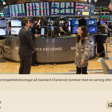
 förmögenhetslösningar på Standard Chartered, kommer med en varning inför 
0
3