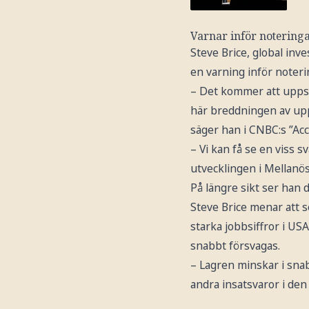
Varnar inför noteringa
Steve Brice, global in
en varning inför noteri
– Det kommer att uppst
här breddningen av upp
säger han i CNBC:s ”Acc
– Vi kan få se en viss
utvecklingen i Mellanös
På längre sikt ser han 
Steve Brice menar att s
starka jobbsiffror i U
snabbt försvagas.
– Lagren minskar i snab
andra insatsvaror i den