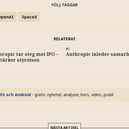
FÖLJ TAGGAR
OpenAI
SpaceX
RELATERAT
AI
ropic tar steg mot IPO –
Anthropic inleder samar
stärker styrelsen
iOS och Android
- gratis: nyheter, analyser, börs, video, podd
NÄSTA ARTIKEL