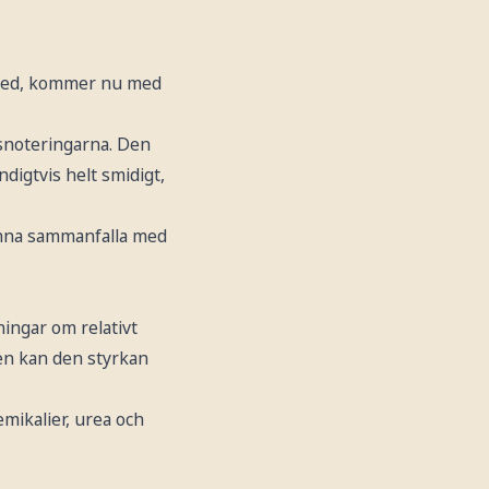
tered, kommer nu med
snoteringarna. Den
igtvis helt smidigt,
unna sammanfalla med
ningar om relativt
en kan den styrkan
emikalier, urea och