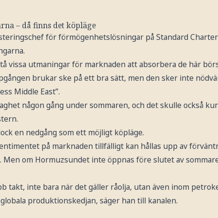
rna – då finns det köpläge
vesteringschef för förmögenhetslösningar på Standard Char
ngarna.
å vissa utmaningar för marknaden att absorbera de här bör
gången brukar ske på ett bra sätt, men den sker inte nödvänd
ess Middle East”.
 svaghet någon gång under sommaren, och det skulle också k
tern.
dock en nedgång som ett möjligt köpläge.
entimentet på marknaden tillfälligt kan hållas upp av förvänt
SA. Men om Hormuzsundet inte öppnas före slutet av sommar
b takt, inte bara när det gäller råolja, utan även inom petrok
 globala produktionskedjan, säger han till kanalen.