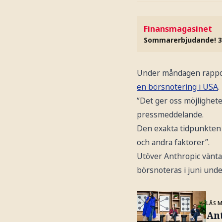
Finansmagasinet
Sommarerbjudande! 3
Under måndagen rappo
en börsnotering i USA
.
”Det ger oss möjligheten
pressmeddelande.
Den exakta tidpunkten 
och andra faktorer”.
Utöver Anthropic väntas
börsnoteras i juni unde
LÄS 
Ant