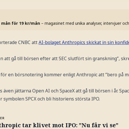
 mån för 19 kr/mån
– magasinet med unika analyser, intervjuer oc
rterade CNBC att
AI-bolaget Anthropics skickat in sin konfi
 att gå till börsen efter att SEC slutfört sin granskning”, skre
för en börsnotering kommer enligt Anthropic att ”bero på 
 även jättarna Open AI och SpaceX att gå till börsen i år. Spa
r symbolen SPCX och bli historiens största IPO.
MER
hropic tar klivet mot IPO: ”Nu får vi se”