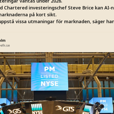
eringar väntas under 2026.
d Chartered investeringschef Steve Brice kan AI-
arknaderna på kort sikt.
ppstå vissa utmaningar för marknaden, säger han
olm
efn.se