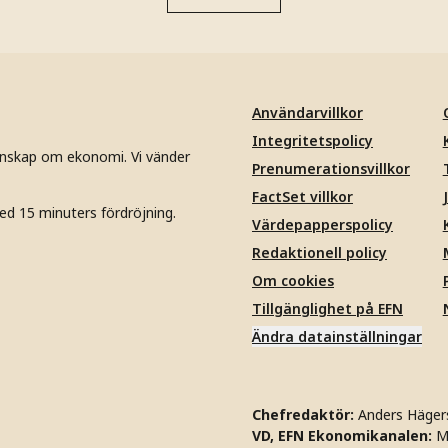
Användarvillkor
Integritetspolicy
unskap om ekonomi. Vi vänder
Prenumerationsvillkor
FactSet villkor
ed 15 minuters fördröjning.
Värdepapperspolicy
Redaktionell policy
Om cookies
Tillgänglighet på EFN
Ändra datainställningar
Chefredaktör:
Anders Häger
VD, EFN Ekonomikanalen:
M