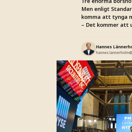
Tre enorma börsnot
Men enligt Standar
komma att tynga m
– Det kommer att u
Hannes Lännerh
hannes.lannerholm@