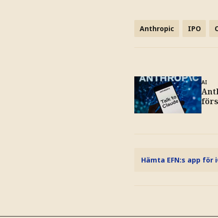
Anthropic
IPO
AI
Anth
för
Hämta EFN:s app för 