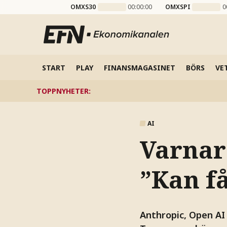
OMXS30
00:00:00
OMXSPI
0
START
PLAY
FINANSMAGASINET
BÖRS
VE
TOPPNYHETER
:
AI
Varnar 
”Kan få
Anthropic, Open AI