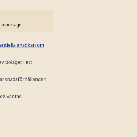
h reportage.
dentiella ansökan om
v bolaget i ett
marknadsförhållanden
ceX väntas