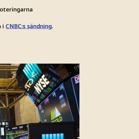
noteringarna
 i
CNBC:s sändning
.