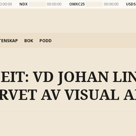
0:00:00
NDX
00:00:00
OMXC25
00:00:00
USDS
TENSKAP
BOK
PODD
EIT: VD JOHAN L
RVET AV VISUAL A