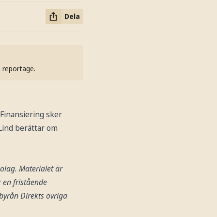
Dela
h reportage.
 Finansiering sker
 Lind berättar om
lag. Materialet är
 en fristående
byrån Direkts övriga