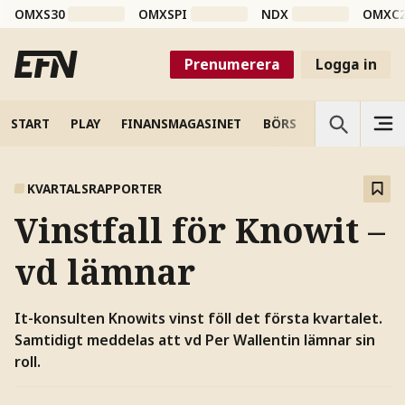
OMXS30
OMXSPI
NDX
OMXC
Prenumerera
Logga in
START
PLAY
FINANSMAGASINET
BÖRS
VETENSKAP
KVARTALSRAPPORTER
Vinstfall för Knowit –
vd lämnar
It-konsulten Knowits vinst föll det första kvartalet.
Samtidigt meddelas att vd Per Wallentin lämnar sin
roll.