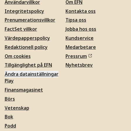
Användarvillkor
Om EFN
Integritetspolicy
Kontakta oss
Prenumerationsvillkor
Tipsa oss
FactSet villkor
Jobba hos oss
Värdepapperspolicy
Kundservice
Redaktionell policy
Medarbetare
Om cookies
Pressrum
Tillgänglighet på EFN
Nyhetsbrev
Ändra datainställningar
Play
Finansmagasinet
Börs
Vetenskap
Bok
Podd