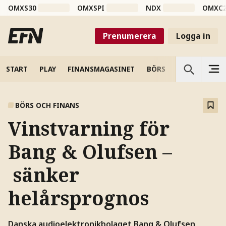
OMXS30
OMXSPI
NDX
OMXC
Prenumerera
Logga in
START
PLAY
FINANSMAGASINET
BÖRS
VETENSKAP
BÖRS OCH FINANS
Vinstvarning för
Bang & Olufsen –
sänker
helårsprognos
Danska audioelektronikbolaget Bang & Olufsen