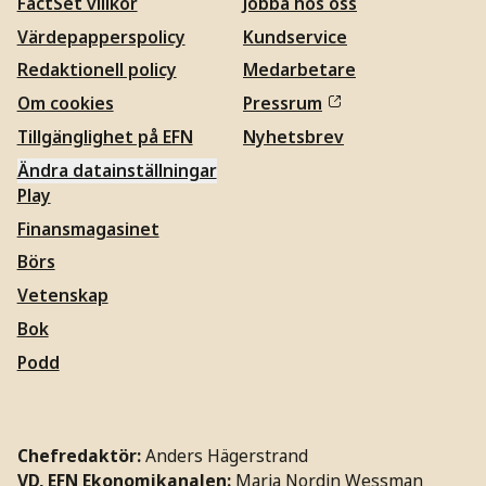
FactSet villkor
Jobba hos oss
Värdepapperspolicy
Kundservice
Redaktionell policy
Medarbetare
Om cookies
Pressrum
Tillgänglighet på EFN
Nyhetsbrev
Ändra datainställningar
Play
Finansmagasinet
Börs
Vetenskap
Bok
Podd
Chefredaktör:
Anders Hägerstrand
VD, EFN Ekonomikanalen:
Maria Nordin Wessman