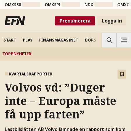
OMXS30
OMXSPI
NDX
OMXC
Prenumerera
Logga in
START
PLAY
FINANSMAGASINET
BÖRS
VETENSKAP
TOPPNYHETER
:
KVARTALSRAPPORTER
Volvos vd: ”Duger
inte – Europa måste
få upp farten”
Lastbilsjätten AB Volvo lämnade en rapport som kom