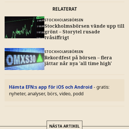
RELATERAT
STOCKHOLMSBÖRSEN
Stockholmsbörsen vände upp till
grönt – Storytel rusade
tvåsiffrigt
STOCKHOLMSBÖRSEN
Rekordfest på börsen – flera
jättar når nya 'all time high'
Hämta EFN:s app för iOS och Android
- gratis:
nyheter, analyser, börs, video, podd
NÄSTA ARTIKEL