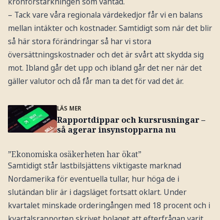
kronförstärkningen som väntad.
– Tack vare våra regionala värdekedjor får vi en balans
mellan intäkter och kostnader. Samtidigt som när det blir
så här stora förändringar så har vi stora
översättningskostnader och det är svårt att skydda sig
mot. Ibland går det upp och ibland går det ner när det
gäller valutor och då får man ta det för vad det är.
LÄS MER
Rapportdippar och kursrusningar –
så agerar insynstopparna nu
”Ekonomiska osäkerheten har ökat”
Samtidigt står lastbilsjättens viktigaste marknad
Nordamerika för eventuella tullar, hur höga de i
slutändan blir är i dagsläget fortsatt oklart. Under
kvartalet minskade orderingången med 18 procent och i
kvartalsrapporten skrivet bolaget att efterfrågan varit