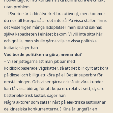
nödvändigt för att kunderna ska kunna köra elektriskt
utan problem.
– I Sverige är laddnätverket bra utbyggt, men kommer
du ner till Europa så är det inte så. På vissa ställen finns
det visserligen många laddplatser men ibland saknas
själva kapaciteten i elnätet bakom. Vi vill inte sitta här
och gnälla, men skulle gärna vilja se vissa politiska
initiativ, säger han.
Vad borde politikerna göra, menar du?
– Vi ser jättegärna att man jobbar med
koldioxidbaserade vägskatter, så att det blir dyrt att köra
på diesel och billigt att köra på el. Det är superbra för
omställningen. Och vi ser gärna också att våra kunder
kan få vissa bidrag för att köpa en, relativt sett, dyrare
batterielektrisk lastbil, säger han.
Några aktörer som satsar hårt på elektriska lastbilar är
de kinesiska konkurrenterna. I Kina är ungefär en