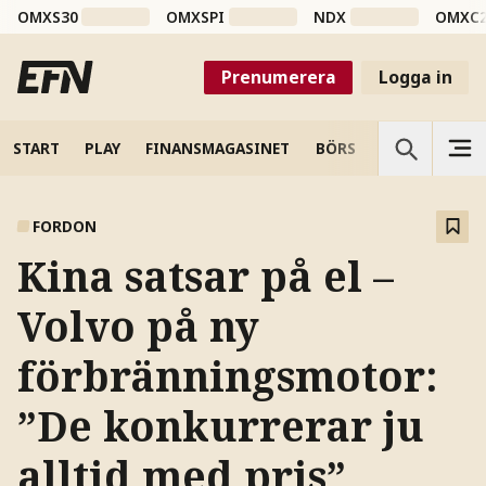
OMXS30
OMXSPI
NDX
OMXC
Prenumerera
Logga in
START
PLAY
FINANSMAGASINET
BÖRS
VETENSKAP
FORDON
Kina satsar på el –
Volvo på ny
förbränningsmotor:
”De konkurrerar ju
alltid med pris”