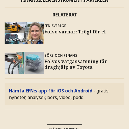
RELATERAT
EFN SVERIGE
Volvo varnar: Trögt för el
BÖRS OCH FINANS
Volvos vätgassatsning får
draghjälp av Toyota
Hämta EFN:s app för iOS och Android
- gratis:
nyheter, analyser, börs, video, podd