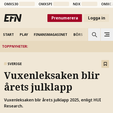
OMXS30
OMXSPI
NDX
OMXC
Prenumerera
Logga in
START
PLAY
FINANSMAGASINET
BÖRS
VETENSKAP
TOPPNYHETER
:
SVERIGE
Vuxenleksaken blir
årets julklapp
Vuxenleksaken blir årets julklapp 2025, enligt HUI
Research.