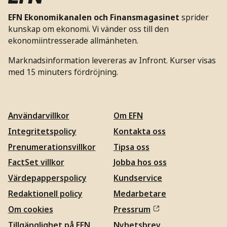
EFN Ekonomikanalen och Finansmagasinet
sprider
kunskap om ekonomi. Vi vänder oss till den
ekonomiintresserade allmänheten.
Marknadsinformation levereras av Infront. Kurser visas
med 15 minuters fördröjning.
Användarvillkor
Om EFN
Integritetspolicy
Kontakta oss
Prenumerationsvillkor
Tipsa oss
FactSet villkor
Jobba hos oss
Värdepapperspolicy
Kundservice
Redaktionell policy
Medarbetare
Om cookies
Pressrum
Tillgänglighet på EFN
Nyhetsbrev