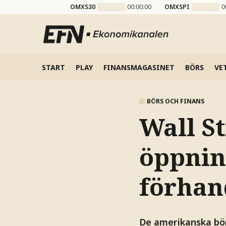
OMXS30
00:00:00
OMXSPI
0
START
PLAY
FINANSMAGASINET
BÖRS
VE
BÖRS OCH FINANS
Wall St
öppning
förhan
De amerikanska bör