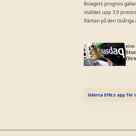
Bolagets prognos gällan
ställdes upp 3,9 procen
Räntan på den tioåriga 
BÖRS 
Sto
för
Hämta EFN:s app för 