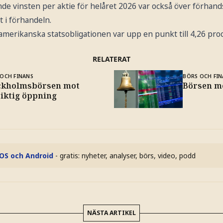
de vinsten per aktie för helåret 2026 var också över förhand
t i förhandeln.
amerikanska statsobligationen var upp en punkt till 4,26 pro
RELATERAT
OCH FINANS
BÖRS OCH FIN
ckholmsbörsen mot
Börsen mo
siktig öppning
iOS och Android
- gratis: nyheter, analyser, börs, video, podd
NÄSTA ARTIKEL