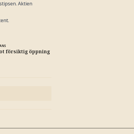
stipsen. Aktien
cent.
ANS
t försiktig öppning