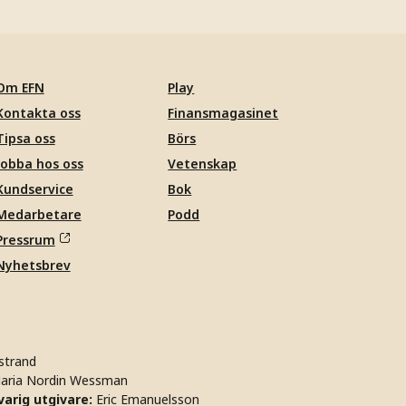
Om EFN
Play
Kontakta oss
Finansmagasinet
Tipsa oss
Börs
Jobba hos oss
Vetenskap
Kundservice
Bok
Medarbetare
Podd
Pressrum
Nyhetsbrev
strand
aria Nordin Wessman
arig utgivare:
Eric Emanuelsson