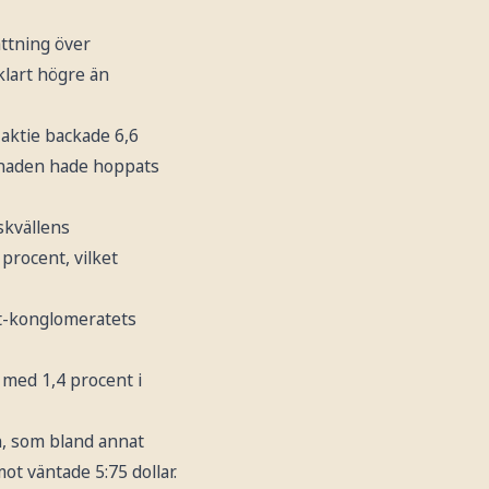
ttning över
klart högre än
 aktie backade 6,6
rknaden hade hoppats
skvällens
procent, vilket
It-konglomeratets
 med 1,4 procent i
n, som bland annat
mot väntade 5:75 dollar.