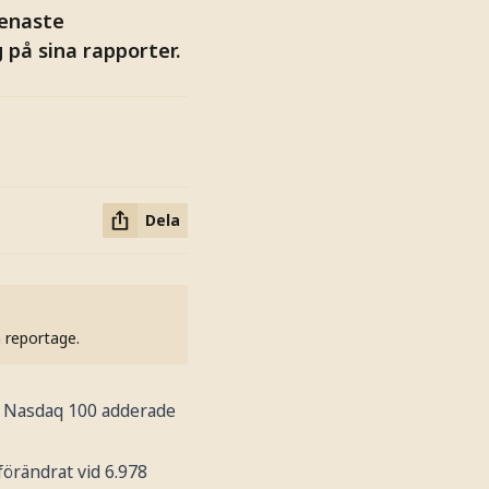
senaste
 på sina rapporter.
Dela
h reportage.
ör Nasdaq 100 adderade
örändrat vid 6.978