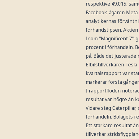
respektive 49.015, samt
Facebook-ägaren Meta P
analytikernas förväntni
förhandstipsen. Aktien 
Inom "Magnificent 7"-gr
procent i förhandeln. 
på. Både det justerade 
Elbilstillverkaren Tesl
kvartalsrapport var sta
markerar första gången
I rapportfloden notera
resultat var högre än 
Vidare steg Caterpillar
förhandeln. Bolagets res
Ett starkare resultat 
tillverkar stridsflygpla