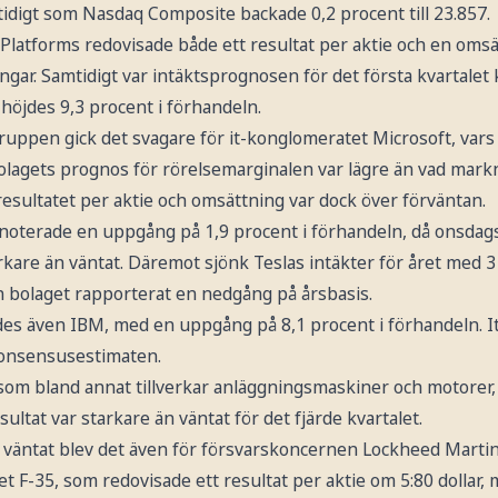
idigt som Nasdaq Composite backade 0,2 procent till 23.857.
latforms redovisade både ett resultat per aktie och en omsä
ngar. Samtidigt var intäktsprognosen för det första kvartalet 
höjdes 9,3 procent i förhandeln.
uppen gick det svagare för it-konglomeratet Microsoft, vars
Bolagets prognos för rörelsemarginalen var lägre än vad ma
resultatet per aktie och omsättning var dock över förväntan.
a noterade en uppgång på 1,9 procent i förhandeln, då onsdag
rkare än väntat. Däremot sjönk Teslas intäkter för året med 3 
 bolaget rapporterat en nedgång på årsbasis.
des även IBM, med en uppgång på 8,1 procent i förhandeln. 
konsensusestimaten.
, som bland annat tillverkar anläggningsmaskiner och motorer,
ultat var starkare än väntat för det fjärde kvartalet.
än väntat blev det även för försvarskoncernen Lockheed Marti
net F-35, som redovisade ett resultat per aktie om 5:80 dollar, 