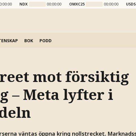
0:00:00
NDX
00:00:00
OMXC25
00:00:00
USDS
TENSKAP
BOK
PODD
reet mot försiktig
 – Meta lyfter i
deln
serna väntas öppna kring nollstrecket. Marknads