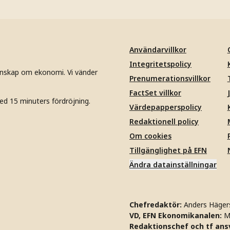
Användarvillkor
Integritetspolicy
unskap om ekonomi. Vi vänder
Prenumerationsvillkor
FactSet villkor
ed 15 minuters fördröjning.
Värdepapperspolicy
Redaktionell policy
Om cookies
Tillgänglighet på EFN
Ändra datainställningar
Chefredaktör:
Anders Häger
VD, EFN Ekonomikanalen:
M
Redaktionschef och tf ansv