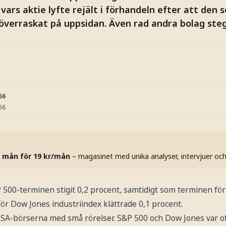
ars aktie lyfte rejält i förhandeln efter att den 
överraskat på uppsidan. Även rad andra bolag steg
56
56
 mån för 19 kr/mån
– magasinet med unika analyser, intervjuer oc
 500-terminen stigit 0,2 procent, samtidigt som terminen f
ör Dow Jones industriindex klättrade 0,1 procent.
A-börserna med små rörelser. S&P 500 och Dow Jones var of