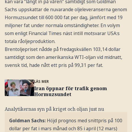
kan vara ”långt in på våren” samtidigt som Goldman
Sachs uppskattar de nuvarande oljeleveranserna genom
Hormuzsundet till 600 000 fat per dag, jämfört med 19
miljoner fat under normala omständigheter. En volym
som enligt Financial Times näst intill motsvarar USA:s
totala råoljeproduktion.
Brentoljepriset nådde på fredagskvällen 103,14 dollar
samtidigt som den amerikanska WTI-oljan vid midnatt,
svensk tid, hade nått ett pris på 99,31 per fat.
LÄS MER
Iran öppnar för trafik genom
Hormuzsundet
Analytikernas syn på kriget och oljan just nu
Goldman Sachs:
Höjd prognos med snittpris på 100
dollar per fat i mars månad och 85 i april (12 mars)