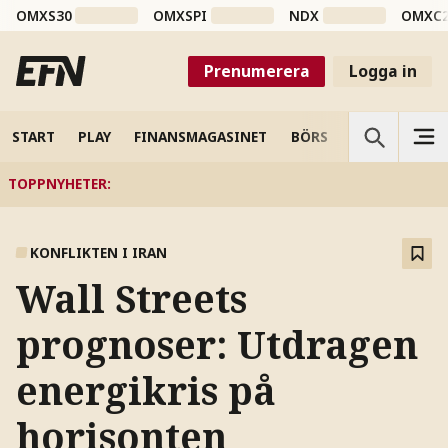
OMXS30
OMXSPI
NDX
OMXC
Prenumerera
Logga in
START
PLAY
FINANSMAGASINET
BÖRS
VETENSKAP
TOPPNYHETER
:
KONFLIKTEN I IRAN
Wall Streets
prognoser: Utdragen
energikris på
horisonten