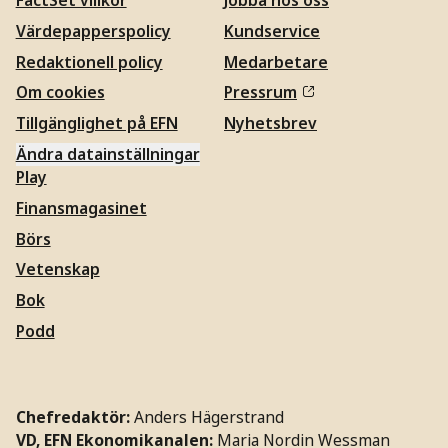
FactSet villkor
Jobba hos oss
Värdepapperspolicy
Kundservice
Redaktionell policy
Medarbetare
Om cookies
Pressrum
Tillgänglighet på EFN
Nyhetsbrev
Ändra datainställningar
Play
Finansmagasinet
Börs
Vetenskap
Bok
Podd
Chefredaktör:
Anders Hägerstrand
VD, EFN Ekonomikanalen:
Maria Nordin Wessman