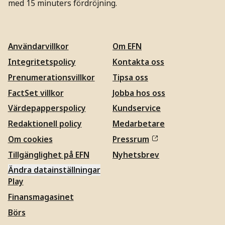
med 15 minuters fördröjning.
Användarvillkor
Om EFN
Integritetspolicy
Kontakta oss
Prenumerationsvillkor
Tipsa oss
FactSet villkor
Jobba hos oss
Värdepapperspolicy
Kundservice
Redaktionell policy
Medarbetare
Om cookies
Pressrum
Tillgänglighet på EFN
Nyhetsbrev
Ändra datainställningar
Play
Finansmagasinet
Börs