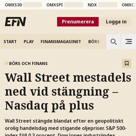
OMXS30
OMXSPI
NDX
OMXC
Prenumerera
Logga in
START
PLAY
FINANSMAGASINET
BÖRS
VETENSKAP
BÖRS OCH FINANS
Wall Street mestadels
ned vid stängning –
Nasdaq på plus
Wall Street stängde blandat efter en geopolitiskt
orolig handelsdag med stigande oljepriser. S&P 500-
index föll 0,3 procent, Dow Jones industriindex