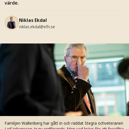
värde.
Niklas Ekdal
niklas.ekdal@efn.se
Familjen Wallenberg har gått in och räddat Stegra ochveteranen
Leif Johansson är ny ordförande. Men vad krävs för att fossilfria