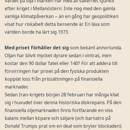
Värdet på olja i marken har med all säkerhet sjunkit
efter kriget i Mellanöstern. Inte nog med den gamla
vanliga klimatpåverkan – än en gång har geopolitiken
visat hur riskabelt detta beroende är. En läxa som
världen borde ha lärt sig 1973.
Med priset förhåller det sig
som bekant annorlunda.
Oljan har blivit mycket dyrare sedan i vintras, men
kostar den 90 dollar fatet eller 140? För att addera till
förvirringen har priset på den fysiska produkten
kopplat loss från prissättningen på finansiella
marknader.
Sedan Iran-krigets början 28 februari har många kliat
sig i huvudet över denna historiska diskrepans. På den
finansiella oljemarknaden finns fortfarande en viss
balans mellan köpare och säljare (och barnatro på
Donald Trumps prat om en deal som bryter blockaden).