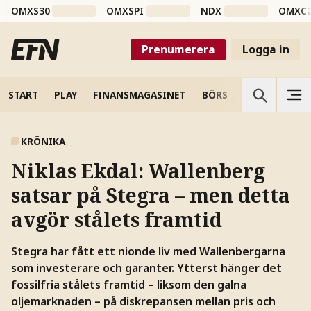
OMXS30
OMXSPI
NDX
OMXC
Prenumerera
Logga in
START
PLAY
FINANSMAGASINET
BÖRS
VETENSKAP
KRÖNIKA
Niklas Ekdal:
Wallenberg
satsar på Stegra – men detta
avgör stålets framtid
Stegra har fått ett nionde liv med Wallenbergarna
som investerare och garanter. Ytterst hänger det
fossilfria stålets framtid – liksom den galna
oljemarknaden – på diskrepansen mellan pris och