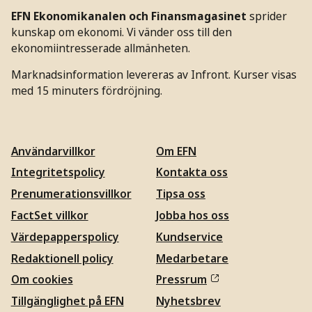
EFN Ekonomikanalen och Finansmagasinet
sprider
kunskap om ekonomi. Vi vänder oss till den
ekonomiintresserade allmänheten.
Marknadsinformation levereras av Infront. Kurser visas
med 15 minuters fördröjning.
Användarvillkor
Om EFN
Integritetspolicy
Kontakta oss
Prenumerationsvillkor
Tipsa oss
FactSet villkor
Jobba hos oss
Värdepapperspolicy
Kundservice
Redaktionell policy
Medarbetare
Om cookies
Pressrum
Tillgänglighet på EFN
Nyhetsbrev