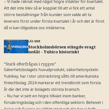
– Vi hade räknat med något högre intäkter för kvartalet.
Att det inte blev så är kopplat till att vi fick ett antal
större beställningar från kunder som valde att ta
leverans först under första kvartalet i år och det är först
då vi kan tillgodose oss intäkterna.
LÄS MER
Stockholmsbörsen stängde svagt
nedåt – Yubico historiskt
”Stark efterfrågan i ryggen”
Säkerhetsbolagets huvudprodukt, säkerhetsnyckeln
Yubikey, har i stor utsträckning sålts till amerikanska
fintechbolag. 2024 markerar ett trendbrott som första
år där det inte är bolagets största bransch.
– Nu har vi sett en högre tillväxt inom banker,
försäkringsbolag och i den offentliga sektorn. Behovet i
Asien och Europa är väldigt stort och där har vi haft