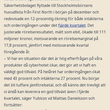
Säkerhetsbolaget flyttade till Stockholmsbörsens
huvudlista från First North i början på december och
redovisade en 12-procentig ökning för både intäkterna
och orderingången under det
fjärde kvartalet
. Det
justerade rörelseresultatet, mätt som ebit, ökade till 111
miljoner kronor, motsvarande en rörelsemarginal på
17,8 procent, jämfört med motsvarande kvartal
föregående år.
– Vi har en situation där det är hög efterfrågan på våra
produkter då cyberhotet ökar, det gör att vi haft en
väldigt god tillväxt. På helåret har orderingången ökat
med 43 procent och intäkterna 27 procent. Nu börjar
det bli tuffare jämförelsetal, och då känns det trevligt att
vi ändå kan leverera en god tillväxt även i fjärde
kvartalet, säger Yubicos vd Mattias Danielsson och
fortsätter: