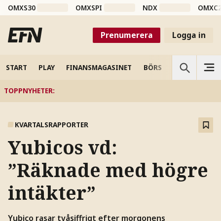
OMXS30
OMXSPI
NDX
OMXC
Prenumerera
Logga in
START
PLAY
FINANSMAGASINET
BÖRS
VETENSKAP
TOPPNYHETER
:
KVARTALSRAPPORTER
Yubicos vd:
”Räknade med högre
intäkter”
Yubico rasar tvåsiffrigt efter morgonens