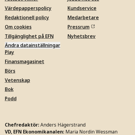
Värdepapperspolicy
Kundservice
Redaktionell policy
Medarbetare
Om cookies
Pressrum
Tillgänglighet på EFN
Nyhetsbrev
Ändra datainställningar
Play
Finansmagasinet
Börs
Vetenskap
Bok
Podd
Chefredaktör:
Anders Hägerstrand
VD, EFN Ekonomikanalen:
Maria Nordin Wessman