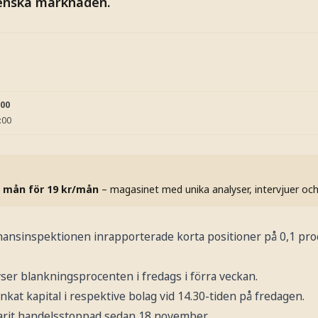
venska marknaden.
:00
:00
 mån för 19 kr/mån
– magasinet med unika analyser, intervjuer oc
Finansinspektionen inrapporterade korta positioner på 0,1 proc
vser blankningsprocenten i fredags i förra veckan.
nkat kapital i respektive bolag vid 14.30-tiden på fredagen.
varit handelsstoppad sedan 18 november.