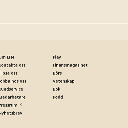
Om EFN
Play
Kontakta oss
Finansmagasinet
Tipsa oss
Börs
Jobba hos oss
Vetenskap
Kundservice
Bok
Medarbetare
Podd
Pressrum
Nyhetsbrev