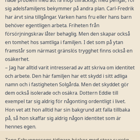
hade problem med att få ihop tillräckligt med pengar, rör
sig adelsfamiljens bekymmer på andra plan. Carl-Fredrik
har ärvt sina tillgångar. Varken hans fru eller hans barn
behöver egentligen arbeta. Friheten från
försörjningskrav låter behaglig. Men den skapar också
en tomhet hos samtliga i familjen. I det som på ytan
framstår som närmast gränslös trygghet finns också en
osäkerhet.
– Jag har alltid varit intresserad av att skriva om identitet
och arbete. Den här familjen har ett skydd i sitt adliga
namn och i fastigheten Solgårda. Men det skyddet gör
dem också isolerade och osäkra. Dottern Eddie till
exempel tar sig aldrig för någonting ordentligt i livet.
Hon vet att hon alltid har sin bakgrund att falla tillbaka
på, så hon skaffar sig aldrig någon identitet som är
hennes egen.