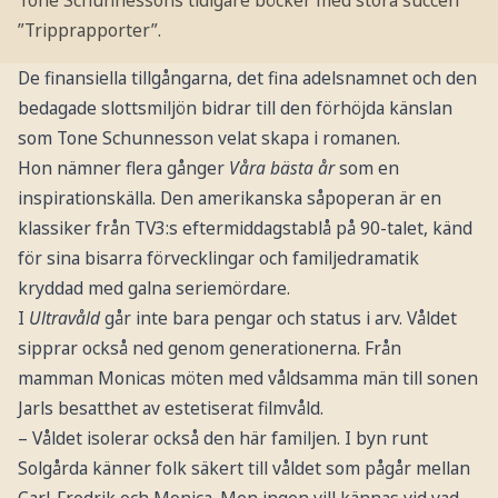
Tone Schunnessons tidigare böcker med stora succén
”Tripprapporter”.
De finansiella tillgångarna, det fina adelsnamnet och den
bedagade slottsmiljön bidrar till den förhöjda känslan
som Tone Schunnesson velat skapa i romanen.
Hon nämner flera gånger
Våra bästa år
som en
inspirationskälla. Den amerikanska såpoperan är en
klassiker från TV3:s eftermiddagstablå på 90-talet, känd
för sina bisarra förvecklingar och familjedramatik
kryddad med galna seriemördare.
I
Ultravåld
går inte bara pengar och status i arv. Våldet
sipprar också ned genom generationerna. Från
mamman Monicas möten med våldsamma män till sonen
Jarls besatthet av estetiserat filmvåld.
– Våldet isolerar också den här familjen. I byn runt
Solgårda känner folk säkert till våldet som pågår mellan
Carl-Fredrik och Monica. Men ingen vill kännas vid vad