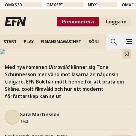
OMXS30
OMXSPI
NDX
OMXC
– Tone Schunnesson släpper
ny roman
Prenumerera
Logga in
Författaren Tone Schunnesson är aktuell med nya
romanen Ultravåld.
START
PLAY
FINANSMAGASINET
BÖRS
VETENSKAP
Med nya romanen
Ultravåld
känner sig Tone
Schunnesson mer vänd mot läsarna än någonsin
tidigare. EFN Bok har mött henne för att prata om
Skåne, coolt filmvåld och hur ett modernt
författarskap kan se ut.
Sara Martinsson
Text