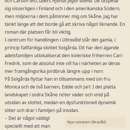
och Carson McCullers
Hjärtat jagar allena
. De utspelar
sig visserligen i Finland och i den amerikanska Södern,
men miljöerna i dem påminner mig om Skåne. Jag har
tänkt länge att det borde gå att skriva något liknande. En
roman där platsen får bli viktig.
I centrum för handlingen i
Ultravåld
står det gamla, i
princip fallfärdiga slottet Solgårda. Dit har den ägande
adelsfamiljen utlokaliserat den koleriske friherren Carl-
Fredrik, som de absolut inte vill ha i närheten av deras
mer framgångsrika jordbruk längre upp i norr.
På Solgårda flyttar han in tillsammans med sin fru
Monica och de två barnen, Eddie och Jarl. I det platta
landskapet i södra Skåne nöter väder och vind på
utsidan av slottet, medan en dysfunktionell dynamik
sliter och drar i familjen på insidan.
– Det är något väldigt
Nya romanen Ultravåld.
speciellt med att man