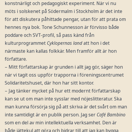
konstnärligt och pedagogiskt experiment. När vi nu
möts i solskenet på Södermalm i Stockholm är det inte
för att diskutera påhittade pengar, utan för att prata om
hennes nya bok. Tone Schunnesson är förvisso både
poddare och SVT-profil, så pass känd från
kulturprogrammet
Cyklopernas land
att hon i det
närmaste kan kallas folkkär. Men framför allt är hon
författare.
– Mitt författarskap är grunden i allt jag gör, säger hon
när vi tagit oss uppför trapporna i föreningscentrumet
Solidaritetshuset, där hon har sitt kontor.
– Jag tänker mycket på hur ett modernt författarskap
kan se ut om man inte sysslar med nöjeslitteratur. Ska
man kunna försörja sig på att skriva är det svårt om man
inte samtidigt är en publik person. Jag ser
Café Bambino
som en del av min intellektuella verksamhet. Den är
både jättekul att göra och bidrar till att jag kan bygga