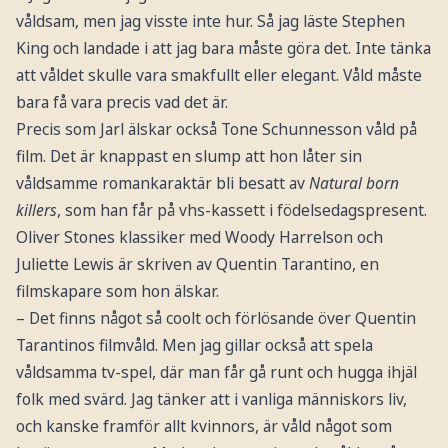
våldsam, men jag visste inte hur. Så jag läste Stephen
King och landade i att jag bara måste göra det. Inte tänka
att våldet skulle vara smakfullt eller elegant. Våld måste
bara få vara precis vad det är.
Precis som Jarl älskar också Tone Schunnesson våld på
film. Det är knappast en slump att hon låter sin
våldsamme romankaraktär bli besatt av
Natural born
killers
, som han får på vhs-kassett i födelsedagspresent.
Oliver Stones klassiker med Woody Harrelson och
Juliette Lewis är skriven av Quentin Tarantino, en
filmskapare som hon älskar.
– Det finns något så coolt och förlösande över Quentin
Tarantinos filmvåld. Men jag gillar också att spela
våldsamma tv-spel, där man får gå runt och hugga ihjäl
folk med svärd. Jag tänker att i vanliga människors liv,
och kanske framför allt kvinnors, är våld något som