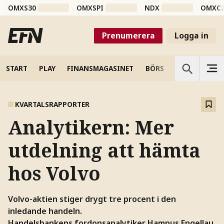
OMXS30
OMXSPI
NDX
OMXC
Prenumerera
Logga in
START
PLAY
FINANSMAGASINET
BÖRS
VETENSKAP
KVARTALSRAPPORTER
Analytikern: Mer
utdelning att hämta
hos Volvo
Volvo-aktien stiger drygt tre procent i den
inledande handeln.
Handelsbankens fordonsanalytiker Hampus Engellau