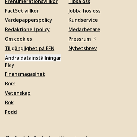
Prenumerationsvillkor
Tipsa oss
FactSet villkor
Jobba hos oss
Värdepapperspolicy
Kundservice
Redaktionell policy
Medarbetare
Om cookies
Pressrum
Tillgänglighet på EFN
Nyhetsbrev
Ändra datainställningar
Play
Finansmagasinet
Börs
Vetenskap
Bok
Podd