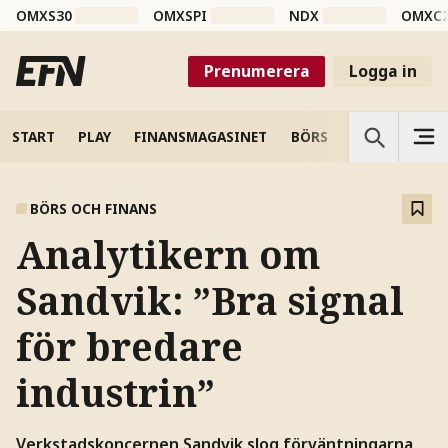
OMXS30
OMXSPI
NDX
OMXC
Prenumerera
Logga in
START
PLAY
FINANSMAGASINET
BÖRS
VETENSKAP
BÖRS OCH FINANS
Analytikern om
Sandvik: ”Bra signal
för bredare
industrin”
Verkstadskoncernen Sandvik slog förväntningarna