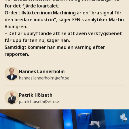
för det fjärde kvartalet.
Ordertillväxten inom Machining är en ”bra signal för
den bredare industrin”, säger EFN:s analytiker Martin
Blomgren.
– Det är upplyftande att se att även verktygsbenet
får upp farten nu, säger han.
Samtidigt kommer han med en varning efter
rapporten.
Hannes Lännerholm
hannes.lannerholm@efn.se
Patrik Höiseth
patrik.hoiseth@efn.se