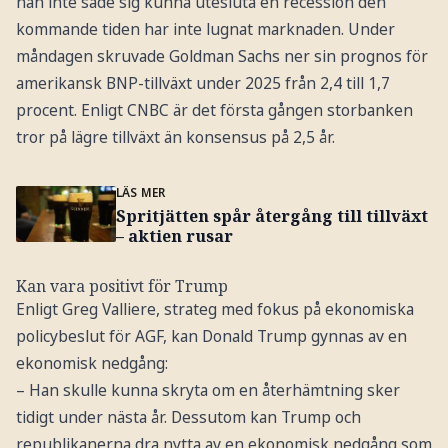
han inte sade sig kunna utesluta en recession den
kommande tiden har inte lugnat marknaden. Under
måndagen skruvade Goldman Sachs ner sin prognos för
amerikansk BNP-tillväxt under 2025 från 2,4 till 1,7
procent. Enligt CNBC är det första gången storbanken
tror på lägre tillväxt än konsensus på 2,5 år.
LÄS MER
Spritjätten spår återgång till tillväxt
– aktien rusar
Kan vara positivt för Trump
Enligt Greg Valliere, strateg med fokus på ekonomiska
policybeslut för AGF, kan Donald Trump gynnas av en
ekonomisk nedgång:
– Han skulle kunna skryta om en återhämtning sker
tidigt under nästa år. Dessutom kan Trump och
republikanerna dra nytta av en ekonomisk nedgång som