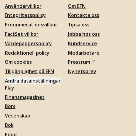
Användarvillkor
Om EFN
Integritetspolicy
Kontakta oss
Prenumerationsvillkor
Tipsa oss
FactSet villkor
Jobba hos oss
Värdepapperspolicy
Kundservice
Redaktionell policy
Medarbetare
Om cookies
Pressrum
Tillgänglighet på EFN
Nyhetsbrev
Ändra datainställningar
Play
Finansmagasinet
Börs
Vetenskap
Bok
Podd