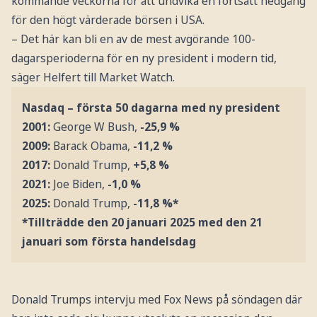
kommande veckorna för att undvika en fortsatt nedgång
för den högt värderade börsen i USA.
– Det här kan bli en av de mest avgörande 100-
dagarsperioderna för en ny president i modern tid,
säger Helfert till Market Watch.
Nasdaq – första 50 dagarna med ny president
2001:
George W Bush,
-25,9 %
2009:
Barack Obama,
-11,2 %
2017:
Donald Trump,
+5,8 %
2021:
Joe Biden,
-1,0 %
2025:
Donald Trump,
-11,8 %*
*Tillträdde den 20 januari 2025 med den 21
januari som första handelsdag
Donald Trumps intervju med Fox News på söndagen där