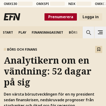
OMXS30
OMXSPI
NDX
OMXC
Prenumerera
Logga in
START
PLAY
FINANSMAGASINET
BÖRS
VETENSKAP
BÖRS OCH FINANS
Analytikern om en
vändning: 52 dagar
på sig
Den värsta börsutvecklingen för en ny president
sedan finanskrisen, nedskruvade prognoser från
storbanker och ökad oro för recession.