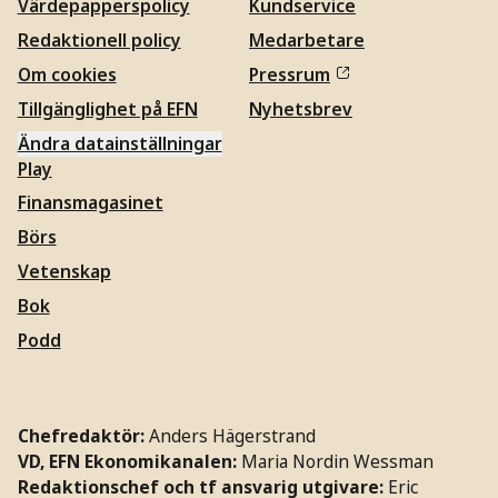
Värdepapperspolicy
Kundservice
Redaktionell policy
Medarbetare
Om cookies
Pressrum
Tillgänglighet på EFN
Nyhetsbrev
Ändra datainställningar
Play
Finansmagasinet
Börs
Vetenskap
Bok
Podd
Chefredaktör:
Anders Hägerstrand
VD, EFN Ekonomikanalen:
Maria Nordin Wessman
Redaktionschef och tf ansvarig utgivare:
Eric