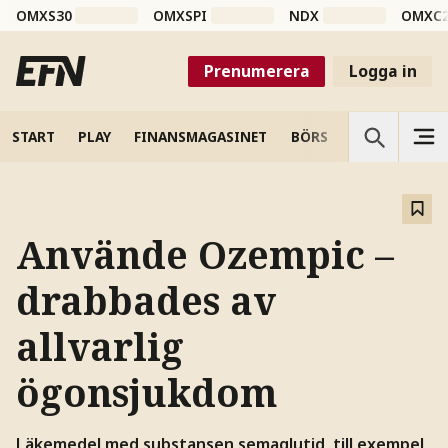
OMXS30
OMXSPI
NDX
OMXC
Prenumerera
Logga in
START
PLAY
FINANSMAGASINET
BÖRS
VETENSKAP
Använde Ozempic –
drabbades av
allvarlig
ögonsjukdom
Läkemedel med substansen semaglutid, till exempel