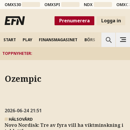
OMXS30
OMXSPI
NDX
OMXC
Prenumerera
Logga in
START
PLAY
FINANSMAGASINET
BÖRS
VETENSKAP
TOPPNYHETER
:
Ozempic
2026-06-24
21:51
HÄLSOVÅRD
Novo Nordisk: Tre av fyra vill ha viktminskning i