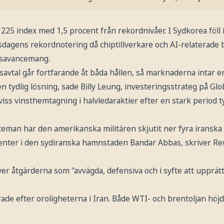
225 index med 1,5 procent från rekordnivåer. I Sydkorea föll
sdagens rekordnotering då chiptillverkare och AI-relaterade 
rsavancemang.
savtal går fortfarande åt båda hållen, så marknaderna intar e
en tydlig lösning, sade Billy Leung, investeringsstrateg på Gl
viss vinsthemtagning i halvledaraktier efter en stark period 
teman har den amerikanska militären skjutit ner fyra iranska
center i den sydiranska hamnstaden Bandar Abbas, skriver Reu
r åtgärderna som "avvägda, defensiva och i syfte att upprätt
ade efter oroligheterna i Iran. Både WTI- och brentoljan hö