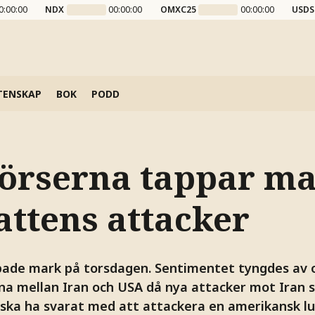
0:00:00
NDX
00:00:00
OMXC25
00:00:00
USDS
TENSKAP
BOK
PODD
örserna tappar m
attens attacker
ade mark på torsdagen. Sentimentet tyngdes av o
na mellan Iran och USA då nya attacker mot Iran 
n ska ha svarat med att attackera en amerikansk lu