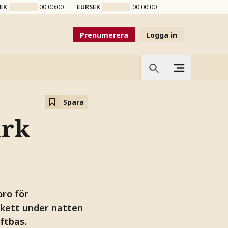
EK
00:00:00
EURSEK
00:00:00
Prenumerera
Logga in
Spara
ark
ro för
skett under natten
ftbas.