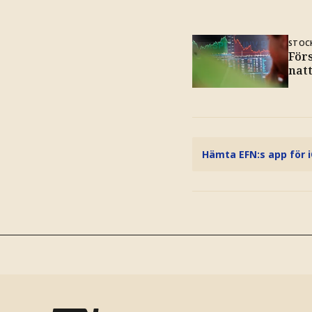
STOC
Förs
nat
Hämta EFN:s app för 