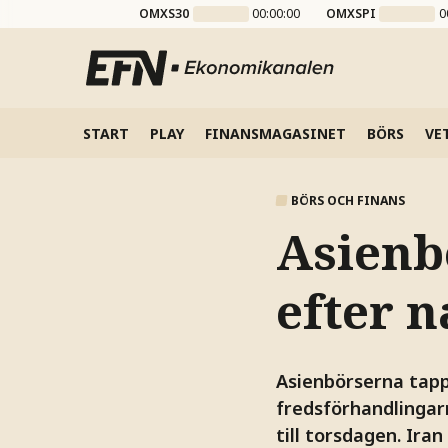
OMXS30
00:00:00
OMXSPI
0
START
PLAY
FINANSMAGASINET
BÖRS
VE
BÖRS OCH FINANS
Asienb
efter n
Asienbörserna tapp
fredsförhandlingar
till torsdagen. Ira