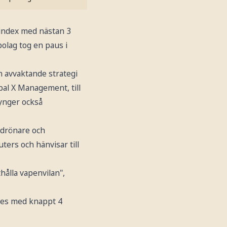
 index med nästan 3
bolag tog en paus i
n avvaktande strategi
obal X Management, till
tynger också
 drönare och
ters och hänvisar till
hålla vapenvilan",
jdes med knappt 4