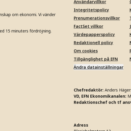
Användarvillkor
Integritetspolicy
unskap om ekonomi. Vi vänder
Prenumerationsvillkor
FactSet villkor
ed 15 minuters fördröjning.
Värdepapperspolicy
Redaktionell policy
Om cookies
Tillgänglighet på EFN
Ändra datainställningar
Chefredaktör:
Anders Häger
VD, EFN Ekonomikanalen:
M
Redaktionschef och tf ansv
Adress