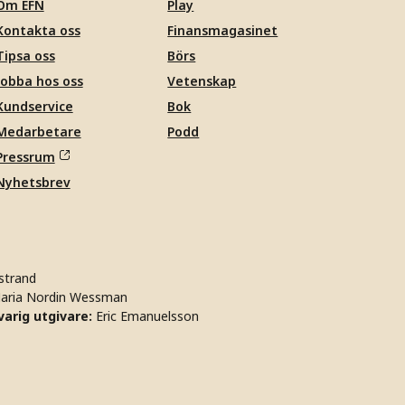
Om EFN
Play
Kontakta oss
Finansmagasinet
Tipsa oss
Börs
Jobba hos oss
Vetenskap
Kundservice
Bok
Medarbetare
Podd
Pressrum
Nyhetsbrev
strand
aria Nordin Wessman
arig utgivare:
Eric Emanuelsson