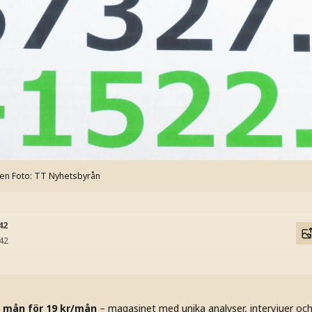
gen
Foto: TT Nyhetsbyrån
42
:42
 mån för 19 kr/mån
– magasinet med unika analyser, intervjuer oc