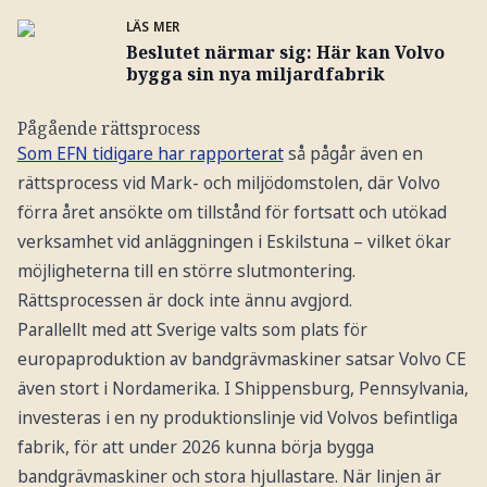
LÄS MER
Beslutet närmar sig: Här kan Volvo
bygga sin nya miljardfabrik
Pågående rättsprocess
Som EFN tidigare har rapporterat
så pågår även en
rättsprocess vid Mark- och miljödomstolen, där Volvo
förra året ansökte om tillstånd för fortsatt och utökad
verksamhet vid anläggningen i Eskilstuna – vilket ökar
möjligheterna till en större slutmontering.
Rättsprocessen är dock inte ännu avgjord.
Parallellt med att Sverige valts som plats för
europaproduktion av bandgrävmaskiner satsar Volvo CE
även stort i Nordamerika. I Shippensburg, Pennsylvania,
investeras i en ny produktionslinje vid Volvos befintliga
fabrik, för att under 2026 kunna börja bygga
bandgrävmaskiner och stora hjullastare. När linjen är