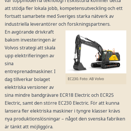
vår toppmoderna teknologi i Eskilstuna kommer detta
att stödja fler lokala jobb, kompetensutveckling och ett
fortsatt samarbete med Sveriges starka nätverk av
industriella leverantörer och forskningspartners.
En avgörande drivkraft
bakom investeringen är
Volvos strategi att skala
upp elektrifieringen av
sina
entreprenadmaskiner. I
dag tillverkar bolaget
EC230. Foto: AB Volvo
elektriska versioner av
sina mindre bandgrävare ECR18 Electric och ECR25
Electric, samt den större EC230 Electric. För att kunna
lansera fler elektriska maskiner i tyngre klasser krävs
nya produktionslösningar – något den svenska fabriken
är tänkt att möjliggöra.