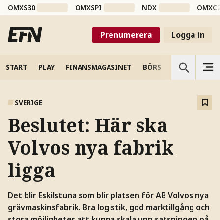
OMXS30
OMXSPI
NDX
OMXC
Prenumerera
Logga in
START
PLAY
FINANSMAGASINET
BÖRS
VETENSKAP
SVERIGE
Beslutet: Här ska
Volvos nya fabrik
ligga
Det blir Eskilstuna som blir platsen för AB Volvos nya
grävmaskinsfabrik. Bra logistik, god marktillgång och
stora möjligheter att kunna skala upp satsningen på