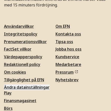
med 15 minuters fördröjning.
Användarvillkor
Om EFN
Integritetspolicy
Kontakta oss
Prenumerationsvillkor
Tipsa oss
FactSet villkor
Jobba hos oss
Värdepapperspolicy
Kundservice
Redaktionell policy
Medarbetare
Om cookies
Pressrum
Tillgänglighet på EFN
Nyhetsbrev
Ändra datainställningar
Play
Finansmagasinet
Börs