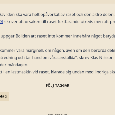
vliden ska vara helt opåverkat av raset och den äldre delen
DI
skriver att orsaken till raset fortfarande utreds men att pr
.
 uppger Boliden att raset inte kommer innebära något betydan
kommer vara marginell, om någon, även om den berörda dele
 utredning och tar hand om våra anställda", skrev Klas Nilsson
nder måndagen.
 i en lastmaskin vid raset, klarade sig undan med lindriga sk
FÖLJ TAGGAR
olag