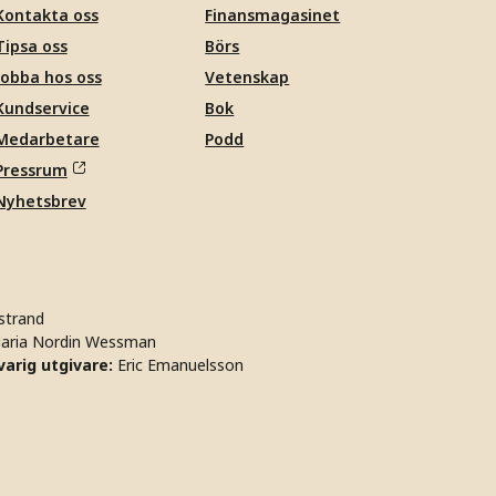
Kontakta oss
Finansmagasinet
Tipsa oss
Börs
Jobba hos oss
Vetenskap
Kundservice
Bok
Medarbetare
Podd
Pressrum
Nyhetsbrev
strand
aria Nordin Wessman
arig utgivare:
Eric Emanuelsson