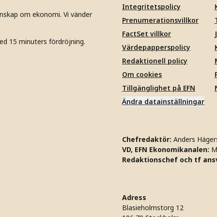
Integritetspolicy
unskap om ekonomi. Vi vänder
Prenumerationsvillkor
FactSet villkor
ed 15 minuters fördröjning.
Värdepapperspolicy
Redaktionell policy
Om cookies
Tillgänglighet på EFN
Ändra datainställningar
Chefredaktör:
Anders Häger
VD, EFN Ekonomikanalen:
M
Redaktionschef och tf ansv
Adress
Blasieholmstorg 12