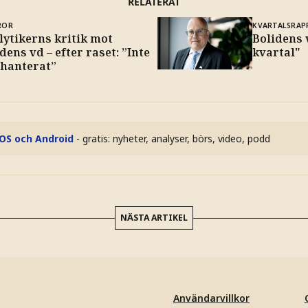
RELATERAT
ROR
KVARTALSRAP
lytikerns kritik mot
Bolidens v
dens vd – efter raset: ”Inte
kvartal"
 hanterat”
iOS och Android
- gratis: nyheter, analyser, börs, video, podd
NÄSTA ARTIKEL
Användarvillkor