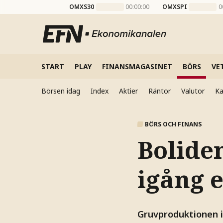
OMXS30
00:00:00
OMXSPI
0
START
PLAY
FINANSMAGASINET
BÖRS
VE
Börsen idag
Index
Aktier
Räntor
Valutor
Ka
BÖRS OCH FINANS
Bolide
igång e
Gruvproduktionen i