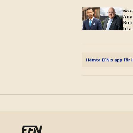
RÅVA
Ana
Boli
bra
Hämta EFN:s app för 