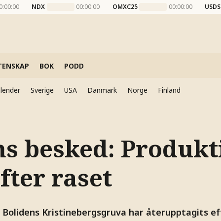
0:00:00
NDX
00:00:00
OMXC25
00:00:00
USDS
TENSKAP
BOK
PODD
lender
Sverige
USA
Danmark
Norge
Finland
ns besked: Produk
fter raset
 Bolidens Kristinebergsgruva har återupptagits ef