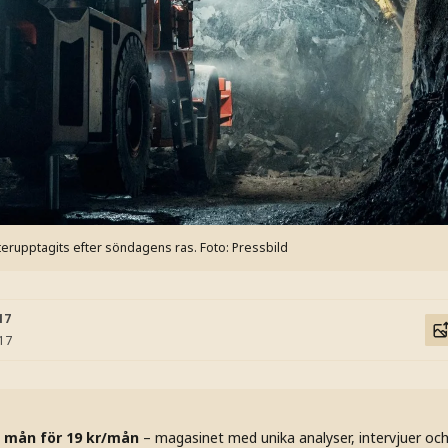
terupptagits efter söndagens ras.
Foto: Pressbild
17
:17
 mån för 19 kr/mån
– magasinet med unika analyser, intervjuer oc