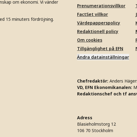
unskap om ekonomi. Vi vänder
Prenumerationsvillkor
FactSet villkor
ed 15 minuters fördröjning.
Värdepapperspolicy
Redaktionell policy
Om cookies
Tillgänglighet på EFN
Ändra datainställningar
Chefredaktör:
Anders Häger
VD, EFN Ekonomikanalen:
M
Redaktionschef och tf ansv
Adress
Blasieholmstorg 12
106 70 Stockholm