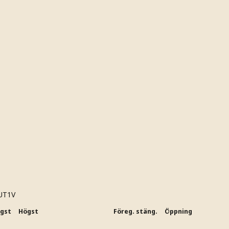
UT1V
ägst
Högst
Föreg. stäng.
Öppning