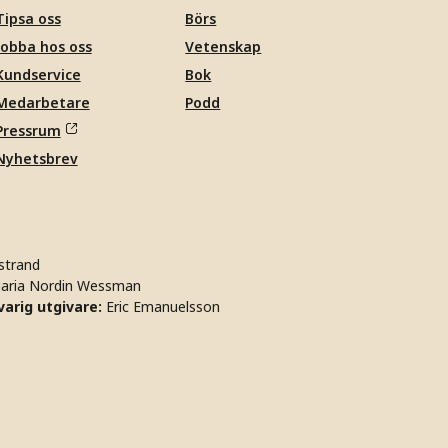
Tipsa oss
Börs
Jobba hos oss
Vetenskap
Kundservice
Bok
Medarbetare
Podd
Pressrum
Nyhetsbrev
strand
aria Nordin Wessman
arig utgivare:
Eric Emanuelsson