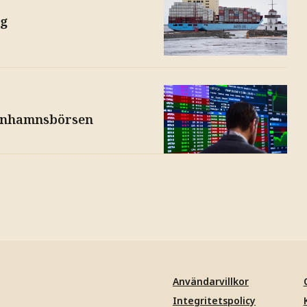
eg
penhamnsbörsen
Användarvillkor
Integritetspolicy