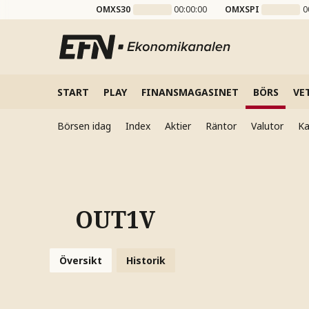
OMXS30
00:00:00
OMXSPI
0
START
PLAY
FINANSMAGASINET
BÖRS
VE
Börsen idag
Index
Aktier
Räntor
Valutor
Ka
OUT1V
Översikt
Historik